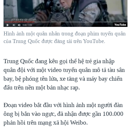
TẠI
VIDEO
"Tìm"
NGƯỜI VIỆT HẢI NGOẠI
HÀNH TRÌNH BẦU CỬ 2024
NGHE
ĐỜI SỐNG
MỘT NĂM CHIẾN TRANH TẠI DẢI GAZA
KINH TẾ
MẠNG XÃ HỘI
Hình ảnh một quân nhân trong đoạn phim tuyển quân
GIẢI MÃ VÀNH ĐAI & CON ĐƯỜNG
KHOA HỌC
của Trung Quốc được đăng tải trên YouTube.
NGÀY TỊ NẠN THẾ GIỚI
SỨC KHOẺ
TRỊNH VĨNH BÌNH - NGƯỜI HẠ 'BÊN THẮNG CUỘC'
Ngôn ngữ khác
VĂN HOÁ
Trung Quốc đang kêu gọi thế hệ trẻ gia nhập
GROUND ZERO – XƯA VÀ NAY
quân đội với một video tuyển quân mô tả tàu sân
THỂ THAO
CHI PHÍ CHIẾN TRANH AFGHANISTAN
bay, bệ phóng tên lửa, xe tăng và máy bay chiến
GIÁO DỤC
CÁC GIÁ TRỊ CỘNG HÒA Ở VIỆT NAM
đấu trên nền một bản nhạc rap.
THƯỢNG ĐỈNH TRUMP-KIM TẠI VIỆT NAM
Đoạn video bắt đầu với hình ảnh một người đàn
TRỊNH VĨNH BÌNH VS. CHÍNH PHỦ VIỆT NAM
ông bị bắn vào ngực, đã nhận được gần 100.000
NGƯ DÂN VIỆT VÀ LÀN SÓNG TRỘM HẢI SÂM
phản hồi trên mạng xã hội Weibo.
BÊN KIA QUỐC LỘ: TIẾNG VỌNG TỪ NÔNG THÔN MỸ