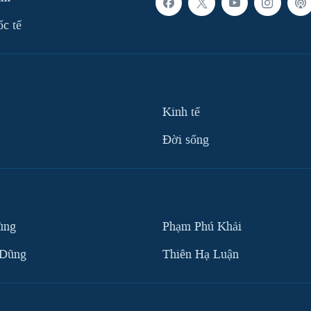
ốc tế
Kinh tế
Ðời sống
ùng
Phạm Phú Khải
 Dũng
Thiên Hạ Luận