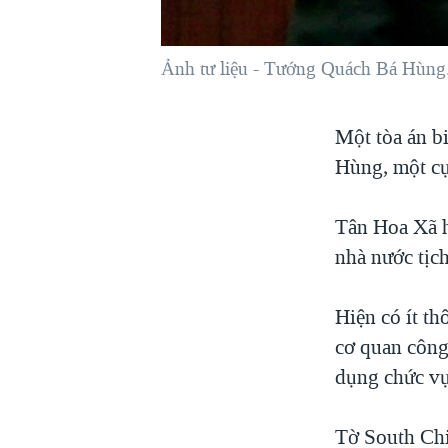
VIỆT NAM
NGƯ DÂN VIỆT VÀ LÀN SÓNG
Ảnh tư liệu - Tướng Quách Bá Hùng. Ô
TRỘM HẢI SÂM
BÊN KIA QUỐC LỘ: TIẾNG VỌNG
Một tòa án b
TỪ NÔNG THÔN MỸ
Hùng, một cự
QUAN HỆ VIỆT MỸ
Tân Hoa Xã h
nhà nước tịch 
Hiện có ít th
cơ quan công
dụng chức vụ
Tờ South Chi