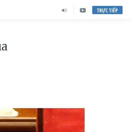
TRỰC TIẾP
ủa