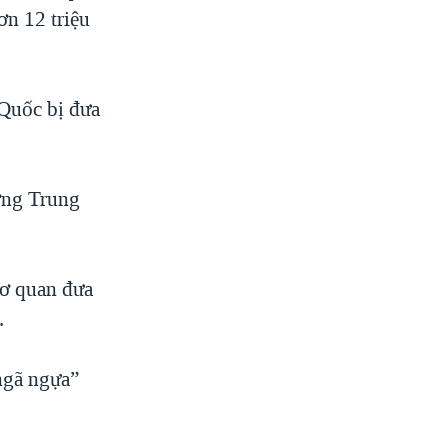
ơn 12 triệu
 Quốc bị đưa
ơng Trung
cơ quan đưa
.
ngã ngựa”