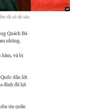
 tất cả tài sản.
 ông Quách Bá
ham nhũng.
 hàm, và bị
g Quốc dẫn lời
a đình đã lợi
uồn tin quân