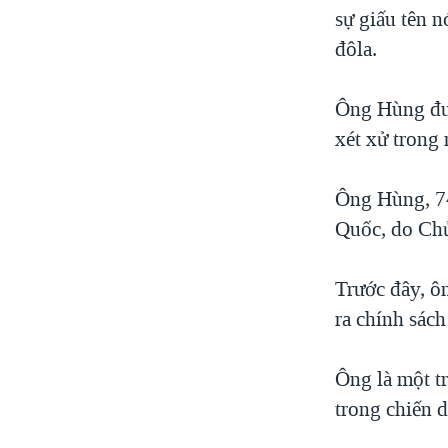
sự giấu tên n
đôla.
Ông Hùng đượ
xét xử trong 
Ông Hùng, 74
Quốc, do Chủ
Trước đây, ô
ra chính sách
Ông là một t
trong chiến 