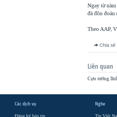
Ngay từ năm n
đã đồn đoán 
Theo AAP, 
Chia sẻ
Liên quan
Cựu tướng lĩn
Các dịch vụ
Nghe
Ðăng ký bản tin
Tin Việt N