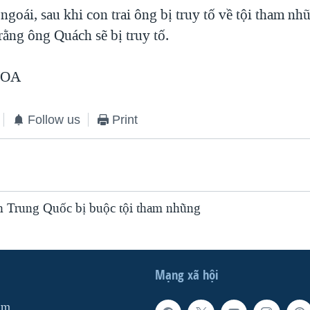
goái, sau khi con trai ông bị truy tố về tội tham nh
rằng ông Quách sẽ bị truy tố.
VOA
Follow us
Print
h Trung Quốc bị buộc tội tham nhũng
Mạng xã hội
am