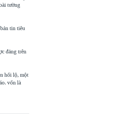
 bài tường
bản tin tiêu
ợc đăng trên
n hối lộ, một
áo. vốn là