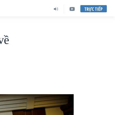
TRỰC TIẾP
về