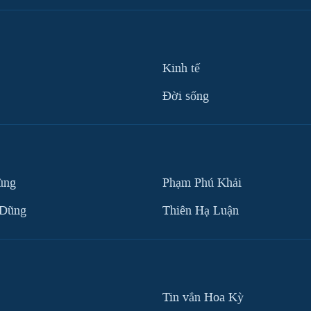
Kinh tế
Ðời sống
ùng
Phạm Phú Khải
 Dũng
Thiên Hạ Luận
Tin vắn Hoa Kỳ