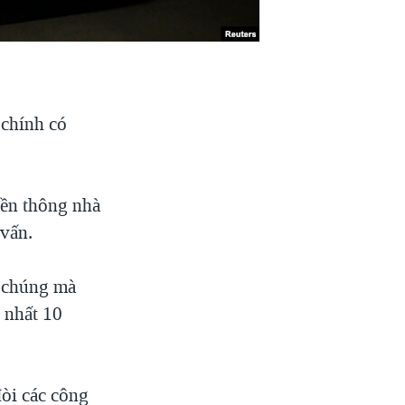
 chính có
yền thông nhà
 vấn.
g chúng mà
t nhất 10
òi các công