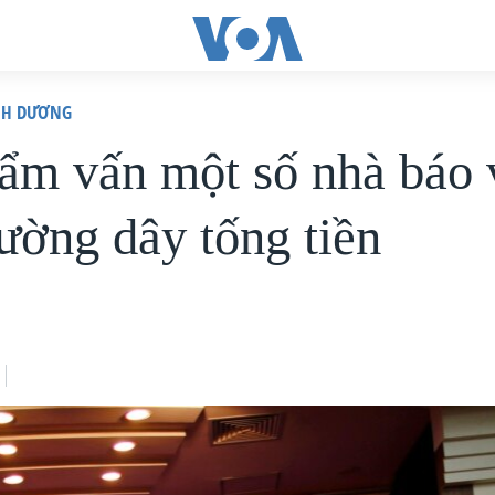
ÌNH DƯƠNG
ẩm vấn một số nhà báo 
ường dây tống tiền