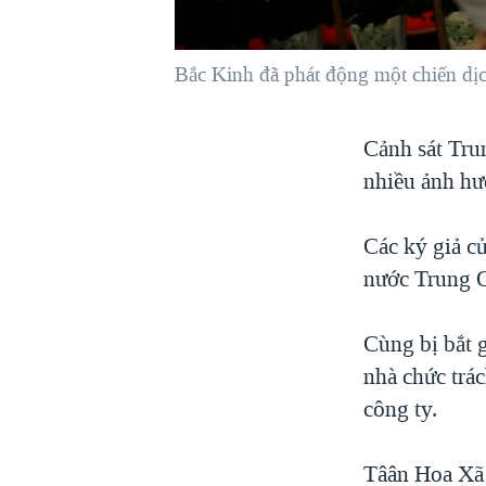
VIỆT NAM
NGƯ DÂN VIỆT VÀ LÀN SÓNG
Bắc Kinh đã phát động một chiến dịc
TRỘM HẢI SÂM
BÊN KIA QUỐC LỘ: TIẾNG VỌNG
Cảnh sát Tru
TỪ NÔNG THÔN MỸ
nhiều ảnh hưở
QUAN HỆ VIỆT MỸ
Các ký giả c
nước Trung Q
Cùng bị bắt 
nhà chức trác
công ty.
Tâân Hoa Xã 