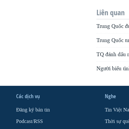
Liên quan
Trung Quốc đ
Trung Quốc tu
TQ đánh dấu n
Người biểu tì
Các dịch vụ
Nghe
Ðăng ký bản tin
Tin Việt N
Podcast/RSS
Thời sự qu