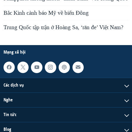
Bắc Kinh cảnh báo Mỹ về biển Đông
Trung Quốc tập trận ở Hoàng Sa, ‘răn đe’ Việt Nam?
Mạng xã hội
Các dịch vụ
Nghe
Tin tức
Blog