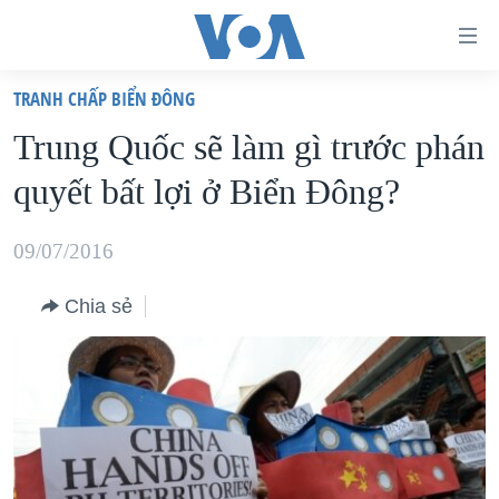
Đường
dẫn
TRANH CHẤP BIỂN ĐÔNG
truy
TRANG CHỦ
Trung Quốc sẽ làm gì trước phán
cập
VIỆT NAM
quyết bất lợi ở Biển Đông?
Tới
HOA KỲ
nội
BIỂN ĐÔNG
09/07/2016
dung
THẾ GIỚI
chính
Chia sẻ
BLOG
Tới
điều
DIỄN ĐÀN
hướng
MỤC
chính
CHUYÊN ĐỀ
TỰ DO BÁO CHÍ
Đi
HỌC TIẾNG ANH
VẠCH TRẦN TIN GIẢ
CHIẾN TRANH THƯƠNG MẠI CỦA MỸ: QUÁ KHỨ VÀ HIỆN
tới