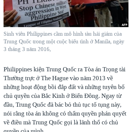
TẠI
VIDEO
"Tìm"
NGƯỜI VIỆT HẢI NGOẠI
HÀNH TRÌNH BẦU CỬ 2024
NGHE
ĐỜI SỐNG
MỘT NĂM CHIẾN TRANH TẠI DẢI GAZA
KINH TẾ
MẠNG XÃ HỘI
Sinh viên Philippines cầm mô hình tàu hải giám của
GIẢI MÃ VÀNH ĐAI & CON ĐƯỜNG
KHOA HỌC
Trung Quốc trong một cuộc biểu tình ở Manila, ngày
NGÀY TỊ NẠN THẾ GIỚI
3 tháng 3 năm 2016,
SỨC KHOẺ
TRỊNH VĨNH BÌNH - NGƯỜI HẠ 'BÊN THẮNG CUỘC'
Ngôn ngữ khác
VĂN HOÁ
GROUND ZERO – XƯA VÀ NAY
Philippines kiện Trung Quốc ra Tòa án Trọng tài
THỂ THAO
CHI PHÍ CHIẾN TRANH AFGHANISTAN
Thường trực ở The Hague vào năm 2013 về
GIÁO DỤC
những hoạt động bồi đắp đất và những tuyên bố
CÁC GIÁ TRỊ CỘNG HÒA Ở VIỆT NAM
chủ quyền của Bắc Kinh ở Biển Đông. Ngay từ
THƯỢNG ĐỈNH TRUMP-KIM TẠI VIỆT NAM
đầu, Trung Quốc đã bác bỏ thủ tục tố tụng này,
TRỊNH VĨNH BÌNH VS. CHÍNH PHỦ VIỆT NAM
nói rằng tòa án không có thẩm quyền phán quyết
NGƯ DÂN VIỆT VÀ LÀN SÓNG TRỘM HẢI SÂM
về điều mà Trung Quốc gọi là lãnh thổ có chủ
BÊN KIA QUỐC LỘ: TIẾNG VỌNG TỪ NÔNG THÔN MỸ
quyền của mình.