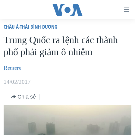
Đường
dẫn
CHÂU Á-THÁI BÌNH DƯƠNG
truy
TRANG CHỦ
Trung Quốc ra lệnh các thành
cập
VIỆT NAM
phố phải giảm ô nhiễm
Tới
HOA KỲ
nội
BIỂN ĐÔNG
Reuters
dung
THẾ GIỚI
chính
14/02/2017
BLOG
Tới
điều
Chia sẻ
DIỄN ĐÀN
hướng
MỤC
chính
CHUYÊN ĐỀ
TỰ DO BÁO CHÍ
Đi
HỌC TIẾNG ANH
VẠCH TRẦN TIN GIẢ
CHIẾN TRANH THƯƠNG MẠI CỦA MỸ: QUÁ KHỨ VÀ HIỆN
tới