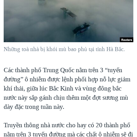
TẠI
VIDEO
"Tìm"
NGƯỜI VIỆT HẢI NGOẠI
HÀNH TRÌNH BẦU CỬ 2024
NGHE
ĐỜI SỐNG
MỘT NĂM CHIẾN TRANH TẠI DẢI GAZA
KINH TẾ
MẠNG XÃ HỘI
GIẢI MÃ VÀNH ĐAI & CON ĐƯỜNG
KHOA HỌC
NGÀY TỊ NẠN THẾ GIỚI
Những toà nhà bị khói mù bao phủ tại tỉnh Hà Bắc.
SỨC KHOẺ
TRỊNH VĨNH BÌNH - NGƯỜI HẠ 'BÊN THẮNG CUỘC'
Ngôn ngữ khác
VĂN HOÁ
GROUND ZERO – XƯA VÀ NAY
Các thành phố Trung Quốc nằm trên 3 “tuyến
THỂ THAO
đường” ô nhiễm được lệnh phối hợp nỗ lực giảm
CHI PHÍ CHIẾN TRANH AFGHANISTAN
GIÁO DỤC
khí thải, giữa lúc Bắc Kinh và vùng đông bắc
CÁC GIÁ TRỊ CỘNG HÒA Ở VIỆT NAM
nước này sắp gánh chịu thêm một đợt sương mù
THƯỢNG ĐỈNH TRUMP-KIM TẠI VIỆT NAM
dày đặc trong tuần này.
TRỊNH VĨNH BÌNH VS. CHÍNH PHỦ VIỆT NAM
NGƯ DÂN VIỆT VÀ LÀN SÓNG TRỘM HẢI SÂM
Truyền thông nhà nước cho hay có 20 thành phố
nằm trên 3 tuyến đường mà các chất ô nhiễm sẽ đi
BÊN KIA QUỐC LỘ: TIẾNG VỌNG TỪ NÔNG THÔN MỸ