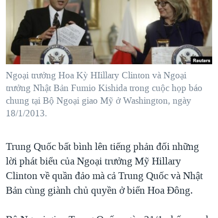
TẠI
VIDEO
"Tìm"
NGƯỜI VIỆT HẢI NGOẠI
HÀNH TRÌNH BẦU CỬ 2024
NGHE
ĐỜI SỐNG
MỘT NĂM CHIẾN TRANH TẠI DẢI GAZA
KINH TẾ
MẠNG XÃ HỘI
GIẢI MÃ VÀNH ĐAI & CON ĐƯỜNG
KHOA HỌC
NGÀY TỊ NẠN THẾ GIỚI
Ngoại trưởng Hoa Kỳ HIillary Clinton và Ngoại
SỨC KHOẺ
trưởng Nhật Bản Fumio Kishida trong cuộc họp báo
TRỊNH VĨNH BÌNH - NGƯỜI HẠ 'BÊN THẮNG CUỘC'
Ngôn ngữ khác
VĂN HOÁ
chung tại Bộ Ngoại giao Mỹ ở Washington, ngày
GROUND ZERO – XƯA VÀ NAY
18/1/2013.
THỂ THAO
CHI PHÍ CHIẾN TRANH AFGHANISTAN
GIÁO DỤC
CÁC GIÁ TRỊ CỘNG HÒA Ở VIỆT NAM
Trung Quốc bất bình lên tiếng phản đối những
lời phát biểu của Ngoại trưởng Mỹ Hillary
THƯỢNG ĐỈNH TRUMP-KIM TẠI VIỆT NAM
Clinton về quần đảo mà cả Trung Quốc và Nhật
TRỊNH VĨNH BÌNH VS. CHÍNH PHỦ VIỆT NAM
Bản cùng giành chủ quyền ở biển Hoa Đông.
NGƯ DÂN VIỆT VÀ LÀN SÓNG TRỘM HẢI SÂM
BÊN KIA QUỐC LỘ: TIẾNG VỌNG TỪ NÔNG THÔN MỸ