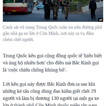
TẠI
VIDEO
"Tìm"
NGƯỜI VIỆT HẢI NGOẠI
HÀNH TRÌNH BẦU CỬ 2024
NGHE
ĐỜI SỐNG
MỘT NĂM CHIẾN TRANH TẠI DẢI GAZA
KINH TẾ
MẠNG XÃ HỘI
Cảnh sát vũ trang Trung Quốc tuần tra trên đường phố
GIẢI MÃ VÀNH ĐAI & CON ĐƯỜNG
KHOA HỌC
gần nhà ga xe lửa ở Côn Minh, nơi xảy ra vụ đâm
NGÀY TỊ NẠN THẾ GIỚI
chém chết người.
SỨC KHOẺ
TRỊNH VĨNH BÌNH - NGƯỜI HẠ 'BÊN THẮNG CUỘC'
Ngôn ngữ khác
VĂN HOÁ
GROUND ZERO – XƯA VÀ NAY
Trung Quốc kêu gọi cộng đồng quốc tế 'hiểu biết
THỂ THAO
CHI PHÍ CHIẾN TRANH AFGHANISTAN
và ủng hộ nhiều hơn' cho điều mà Bắc Kinh gọi
GIÁO DỤC
là 'cuộc chiến chống khủng bố'.
CÁC GIÁ TRỊ CỘNG HÒA Ở VIỆT NAM
THƯỢNG ĐỈNH TRUMP-KIM TẠI VIỆT NAM
Lời kêu gọi này được Bắc Kinh đưa ra sau khi
TRỊNH VĨNH BÌNH VS. CHÍNH PHỦ VIỆT NAM
những kẻ tấn công dùng đao kiếm giết chết 29
NGƯ DÂN VIỆT VÀ LÀN SÓNG TRỘM HẢI SÂM
người và làm bị thương 130 người tại một ga xe
BÊN KIA QUỐC LỘ: TIẾNG VỌNG TỪ NÔNG THÔN MỸ
lửa ở thành phố Côn Minh thuộc miền tây nam