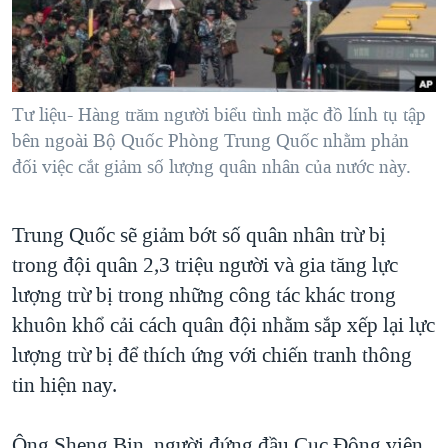
TẠI
VIDEO
"Tìm"
NGƯỜI VIỆT HẢI NGOẠI
HÀNH TRÌNH BẦU CỬ 2024
NGHE
ĐỜI SỐNG
MỘT NĂM CHIẾN TRANH TẠI DẢI GAZA
KINH TẾ
MẠNG XÃ HỘI
Tư liệu- Hàng trăm người biểu tình mặc đồ lính tụ tập
GIẢI MÃ VÀNH ĐAI & CON ĐƯỜNG
KHOA HỌC
bên ngoài Bộ Quốc Phòng Trung Quốc nhằm phản
NGÀY TỊ NẠN THẾ GIỚI
đối việc cắt giảm số lượng quân nhân của nước này.
SỨC KHOẺ
TRỊNH VĨNH BÌNH - NGƯỜI HẠ 'BÊN THẮNG CUỘC'
Ngôn ngữ khác
VĂN HOÁ
GROUND ZERO – XƯA VÀ NAY
Trung Quốc sẽ giảm bớt số quân nhân trừ bị
THỂ THAO
CHI PHÍ CHIẾN TRANH AFGHANISTAN
trong đội quân 2,3 triệu người và gia tăng lực
GIÁO DỤC
lượng trừ bị trong những công tác khác trong
CÁC GIÁ TRỊ CỘNG HÒA Ở VIỆT NAM
khuôn khổ cải cách quân đội nhằm sắp xếp lại lực
THƯỢNG ĐỈNH TRUMP-KIM TẠI VIỆT NAM
lượng trừ bị để thích ứng với chiến tranh thông
TRỊNH VĨNH BÌNH VS. CHÍNH PHỦ VIỆT NAM
tin hiện nay.
NGƯ DÂN VIỆT VÀ LÀN SÓNG TRỘM HẢI SÂM
BÊN KIA QUỐC LỘ: TIẾNG VỌNG TỪ NÔNG THÔN MỸ
Ông Sheng Bin, người đứng đầu Cục Động viên