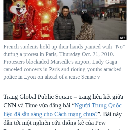
TẠI
VIDEO
"Tìm"
NGƯỜI VIỆT HẢI NGOẠI
HÀNH TRÌNH BẦU CỬ 2024
NGHE
ĐỜI SỐNG
MỘT NĂM CHIẾN TRANH TẠI DẢI GAZA
KINH TẾ
MẠNG XÃ HỘI
GIẢI MÃ VÀNH ĐAI & CON ĐƯỜNG
KHOA HỌC
NGÀY TỊ NẠN THẾ GIỚI
French students hold up their hands painted with "No"
SỨC KHOẺ
during a protest in Paris, Thursday Oct. 21, 2010.
TRỊNH VĨNH BÌNH - NGƯỜI HẠ 'BÊN THẮNG CUỘC'
Ngôn ngữ khác
VĂN HOÁ
Protesters blockaded Marseille's airport, Lady Gaga
GROUND ZERO – XƯA VÀ NAY
canceled concerts in Paris and rioting youths attacked
THỂ THAO
CHI PHÍ CHIẾN TRANH AFGHANISTAN
police in Lyon on ahead of a tense Senate v
GIÁO DỤC
CÁC GIÁ TRỊ CỘNG HÒA Ở VIỆT NAM
Trang Global Public Square – trang liên kết giữa
THƯỢNG ĐỈNH TRUMP-KIM TẠI VIỆT NAM
CNN và Time vừa đăng bài “
Người Trung Quốc
TRỊNH VĨNH BÌNH VS. CHÍNH PHỦ VIỆT NAM
liệu đã sẵn sàng cho Cách mạng chưa?
”. Bài này
NGƯ DÂN VIỆT VÀ LÀN SÓNG TRỘM HẢI SÂM
dẫn tới một nghiên cứu thống kê của Pew
BÊN KIA QUỐC LỘ: TIẾNG VỌNG TỪ NÔNG THÔN MỸ