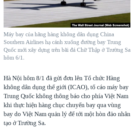
TẠI
VIDEO
"Tìm"
NGƯỜI VIỆT HẢI NGOẠI
HÀNH TRÌNH BẦU CỬ 2024
NGHE
ĐỜI SỐNG
MỘT NĂM CHIẾN TRANH TẠI DẢI GAZA
KINH TẾ
MẠNG XÃ HỘI
Máy bay của hãng hàng không dân dụng China
GIẢI MÃ VÀNH ĐAI & CON ĐƯỜNG
KHOA HỌC
Southern Airlines hạ cánh xuống đường bay Trung
NGÀY TỊ NẠN THẾ GIỚI
Quốc mới xây dựng trên bãi đá Chữ Thập ở Trường Sa
SỨC KHOẺ
TRỊNH VĨNH BÌNH - NGƯỜI HẠ 'BÊN THẮNG CUỘC'
hôm 6/1.
Ngôn ngữ khác
VĂN HOÁ
GROUND ZERO – XƯA VÀ NAY
THỂ THAO
Hà Nội hôm 8/1 đã gửi đơn lên Tổ chức Hàng
CHI PHÍ CHIẾN TRANH AFGHANISTAN
GIÁO DỤC
không dân dụng thế giới (ICAO), tố cáo máy bay
CÁC GIÁ TRỊ CỘNG HÒA Ở VIỆT NAM
Trung Quốc không thông báo cho phía Việt Nam
THƯỢNG ĐỈNH TRUMP-KIM TẠI VIỆT NAM
khi thực hiện hàng chục chuyến bay qua vùng
TRỊNH VĨNH BÌNH VS. CHÍNH PHỦ VIỆT NAM
bay do Việt Nam quản lý để tới một hòn đảo nhân
NGƯ DÂN VIỆT VÀ LÀN SÓNG TRỘM HẢI SÂM
tạo ở Trường Sa.
BÊN KIA QUỐC LỘ: TIẾNG VỌNG TỪ NÔNG THÔN MỸ