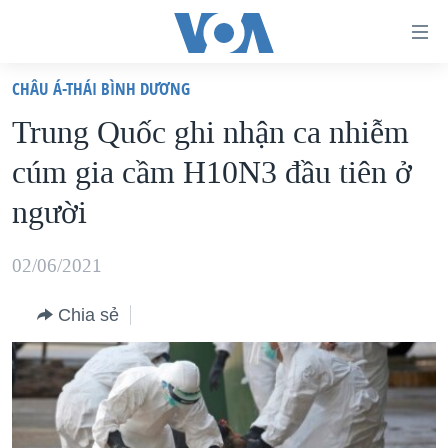
Đường
dẫn
CHÂU Á-THÁI BÌNH DƯƠNG
truy
TRANG CHỦ
Trung Quốc ghi nhận ca nhiễm
cập
VIỆT NAM
cúm gia cầm H10N3 đầu tiên ở
Tới
HOA KỲ
nội
người
BIỂN ĐÔNG
dung
THẾ GIỚI
chính
02/06/2021
BLOG
Tới
Chia sẻ
điều
DIỄN ĐÀN
hướng
MỤC
chính
CHUYÊN ĐỀ
TỰ DO BÁO CHÍ
Đi
HỌC TIẾNG ANH
VẠCH TRẦN TIN GIẢ
CHIẾN TRANH THƯƠNG MẠI CỦA MỸ: QUÁ KHỨ VÀ HIỆN
tới