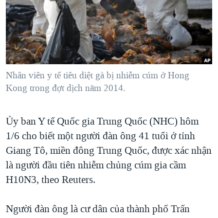
TẠI
VIDEO
"Tìm"
NGƯỜI VIỆT HẢI NGOẠI
HÀNH TRÌNH BẦU CỬ 2024
NGHE
ĐỜI SỐNG
MỘT NĂM CHIẾN TRANH TẠI DẢI GAZA
KINH TẾ
MẠNG XÃ HỘI
GIẢI MÃ VÀNH ĐAI & CON ĐƯỜNG
KHOA HỌC
NGÀY TỊ NẠN THẾ GIỚI
Nhân viên y tế tiêu diệt gà bị nhiễm cúm ở Hong
SỨC KHOẺ
Kong trong đợt dịch năm 2014.
TRỊNH VĨNH BÌNH - NGƯỜI HẠ 'BÊN THẮNG CUỘC'
Ngôn ngữ khác
VĂN HOÁ
GROUND ZERO – XƯA VÀ NAY
THỂ THAO
Ủy ban Y tế Quốc gia Trung Quốc (NHC) hôm
CHI PHÍ CHIẾN TRANH AFGHANISTAN
GIÁO DỤC
1/6 cho biết một người đàn ông 41 tuổi ở tỉnh
CÁC GIÁ TRỊ CỘNG HÒA Ở VIỆT NAM
Giang Tô, miền đông Trung Quốc, được xác nhận
THƯỢNG ĐỈNH TRUMP-KIM TẠI VIỆT NAM
là người đầu tiên nhiễm chủng cúm gia cầm
H10N3, theo Reuters.
TRỊNH VĨNH BÌNH VS. CHÍNH PHỦ VIỆT NAM
NGƯ DÂN VIỆT VÀ LÀN SÓNG TRỘM HẢI SÂM
Người đàn ông là cư dân của thành phố Trấn
BÊN KIA QUỐC LỘ: TIẾNG VỌNG TỪ NÔNG THÔN MỸ