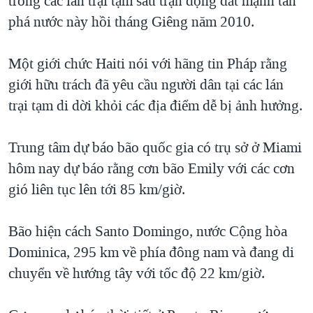
trong các lán trại tạm sau trận động đất mạnh tàn
QUAN HỆ VIỆT MỸ
phá nước này hồi tháng Giêng năm 2010.
Một giới chức Haiti nói với hãng tin Pháp rằng
giới hữu trách đã yêu cầu người dân tại các lán
trại tạm di dời khỏi các địa điểm dễ bị ảnh hưởng.
Trung tâm dự báo bão quốc gia có trụ sở ở Miami
hôm nay dự báo rằng cơn bão Emily với các cơn
gió liên tục lên tới 85 km/giờ.
Bão hiện cách Santo Domingo, nước Cộng hòa
Dominica, 295 km về phía đông nam và đang di
chuyển về hướng tây với tốc độ 22 km/giờ.