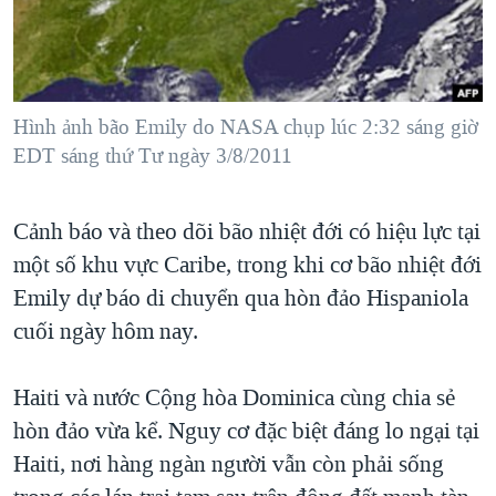
TẠI
VIDEO
"Tìm"
NGƯỜI VIỆT HẢI NGOẠI
HÀNH TRÌNH BẦU CỬ 2024
NGHE
ĐỜI SỐNG
MỘT NĂM CHIẾN TRANH TẠI DẢI GAZA
KINH TẾ
MẠNG XÃ HỘI
Hình ảnh bão Emily do NASA chụp lúc 2:32 sáng giờ
GIẢI MÃ VÀNH ĐAI & CON ĐƯỜNG
KHOA HỌC
EDT sáng thứ Tư ngày 3/8/2011
NGÀY TỊ NẠN THẾ GIỚI
SỨC KHOẺ
TRỊNH VĨNH BÌNH - NGƯỜI HẠ 'BÊN THẮNG CUỘC'
Ngôn ngữ khác
VĂN HOÁ
Cảnh báo và theo dõi bão nhiệt đới có hiệu lực tại
GROUND ZERO – XƯA VÀ NAY
một số khu vực Caribe, trong khi cơ bão nhiệt đới
THỂ THAO
CHI PHÍ CHIẾN TRANH AFGHANISTAN
Emily dự báo di chuyển qua hòn đảo Hispaniola
GIÁO DỤC
CÁC GIÁ TRỊ CỘNG HÒA Ở VIỆT NAM
cuối ngày hôm nay.
THƯỢNG ĐỈNH TRUMP-KIM TẠI VIỆT NAM
Haiti và nước Cộng hòa Dominica cùng chia sẻ
TRỊNH VĨNH BÌNH VS. CHÍNH PHỦ VIỆT NAM
hòn đảo vừa kể. Nguy cơ đặc biệt đáng lo ngại tại
NGƯ DÂN VIỆT VÀ LÀN SÓNG TRỘM HẢI SÂM
Haiti, nơi hàng ngàn người vẫn còn phải sống
BÊN KIA QUỐC LỘ: TIẾNG VỌNG TỪ NÔNG THÔN MỸ