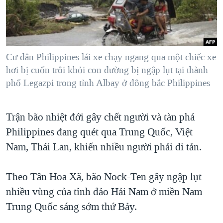
TẠI
VIDEO
"Tìm"
NGƯỜI VIỆT HẢI NGOẠI
HÀNH TRÌNH BẦU CỬ 2024
NGHE
ĐỜI SỐNG
MỘT NĂM CHIẾN TRANH TẠI DẢI GAZA
KINH TẾ
MẠNG XÃ HỘI
Cư dân Philippines lái xe chạy ngang qua một chiếc xe
GIẢI MÃ VÀNH ĐAI & CON ĐƯỜNG
KHOA HỌC
hơi bị cuốn trôi khỏi con đường bị ngập lụt tại thành
NGÀY TỊ NẠN THẾ GIỚI
phố Legazpi trong tỉnh Albay ở đông bắc Philippines
SỨC KHOẺ
TRỊNH VĨNH BÌNH - NGƯỜI HẠ 'BÊN THẮNG CUỘC'
Ngôn ngữ khác
VĂN HOÁ
GROUND ZERO – XƯA VÀ NAY
Trận bão nhiệt đới gây chết người và tàn phá
THỂ THAO
CHI PHÍ CHIẾN TRANH AFGHANISTAN
Philippines đang quét qua Trung Quốc, Việt
GIÁO DỤC
Nam, Thái Lan, khiến nhiều người phải di tản.
CÁC GIÁ TRỊ CỘNG HÒA Ở VIỆT NAM
THƯỢNG ĐỈNH TRUMP-KIM TẠI VIỆT NAM
Theo Tân Hoa Xã, bão Nock-Ten gây ngập lụt
TRỊNH VĨNH BÌNH VS. CHÍNH PHỦ VIỆT NAM
nhiều vùng của tỉnh đảo Hải Nam ở miền Nam
NGƯ DÂN VIỆT VÀ LÀN SÓNG TRỘM HẢI SÂM
Trung Quốc sáng sớm thứ Bảy.
BÊN KIA QUỐC LỘ: TIẾNG VỌNG TỪ NÔNG THÔN MỸ