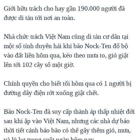
Giới hữu trách cho hay gần 190.000 người đã
QUAN HỆ VIỆT MỸ
được di tản tới nơi an toàn.
Nhà chức trách Việt Nam cũng di tản cư dân tại
một số tỉnh duyên hải khi bão Nock-Ten đổ bộ
vào đất liền hôm qua, kéo theo mưa to, gió giật
lên tới 102 cây số một giờ.
Chính quyền cho biết tối hôm qua có 1 người bị
đường dây điện rớt xuống giật chết.
Bão Nock-Ten đã suy cấp thành áp thấp nhiệt đới
sau khi ập vào Việt Nam, nhưng các nhà dự báo
thời tiết cảnh báo bão có thể gây thêm gió, mưa,
và lũ lụt trong suốt ngày hôm nay.