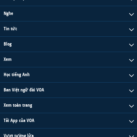
Nghe
Tin tức
Blog
Xem
Học tiếng Anh
Ban Việt ngữ đài VOA
Xem toàn trang
Tải App của VOA
Vượt tường lửa