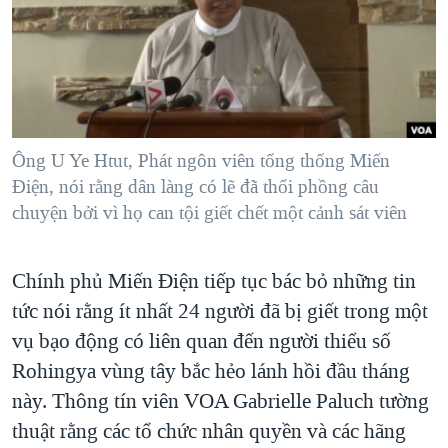
TẠI
VIDEO
"Tìm"
NGƯỜI VIỆT HẢI NGOẠI
HÀNH TRÌNH BẦU CỬ 2024
NGHE
ĐỜI SỐNG
MỘT NĂM CHIẾN TRANH TẠI DẢI GAZA
KINH TẾ
MẠNG XÃ HỘI
GIẢI MÃ VÀNH ĐAI & CON ĐƯỜNG
KHOA HỌC
NGÀY TỊ NẠN THẾ GIỚI
Ông U Ye Htut, Phát ngôn viên tổng thống Miến
SỨC KHOẺ
Điện, nói rằng dân làng có lẽ đã thổi phồng câu
TRỊNH VĨNH BÌNH - NGƯỜI HẠ 'BÊN THẮNG CUỘC'
Ngôn ngữ khác
VĂN HOÁ
chuyện bởi vì họ can tội giết chết một cảnh sát viên
GROUND ZERO – XƯA VÀ NAY
THỂ THAO
CHI PHÍ CHIẾN TRANH AFGHANISTAN
GIÁO DỤC
Chính phủ Miến Ðiện tiếp tục bác bỏ những tin
CÁC GIÁ TRỊ CỘNG HÒA Ở VIỆT NAM
tức nói rằng ít nhất 24 người đã bị giết trong một
THƯỢNG ĐỈNH TRUMP-KIM TẠI VIỆT NAM
vụ bạo động có liên quan đến người thiểu số
TRỊNH VĨNH BÌNH VS. CHÍNH PHỦ VIỆT NAM
Rohingya vùng tây bắc hẻo lánh hồi đầu tháng
này. Thông tín viên VOA Gabrielle Paluch tường
NGƯ DÂN VIỆT VÀ LÀN SÓNG TRỘM HẢI SÂM
thuật rằng các tổ chức nhân quyền và các hãng
BÊN KIA QUỐC LỘ: TIẾNG VỌNG TỪ NÔNG THÔN MỸ