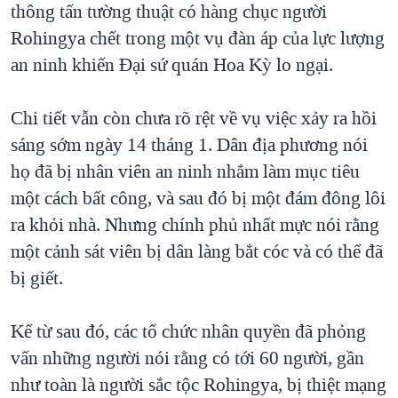
thông tấn tường thuật có hàng chục người
QUAN HỆ VIỆT MỸ
Rohingya chết trong một vụ đàn áp của lực lượng
an ninh khiến Ðại sứ quán Hoa Kỳ lo ngại.
Chi tiết vẫn còn chưa rõ rệt về vụ việc xảy ra hồi
sáng sớm ngày 14 tháng 1. Dân địa phương nói
họ đã bị nhân viên an ninh nhắm làm mục tiêu
một cách bất công, và sau đó bị một đám đông lôi
ra khỏi nhà. Nhưng chính phủ nhất mực nói rằng
một cảnh sát viên bị dân làng bắt cóc và có thể đã
bị giết.
Kể từ sau đó, các tổ chức nhân quyền đã phỏng
vấn những người nói rằng có tới 60 người, gần
như toàn là người sắc tộc Rohingya, bị thiệt mạng