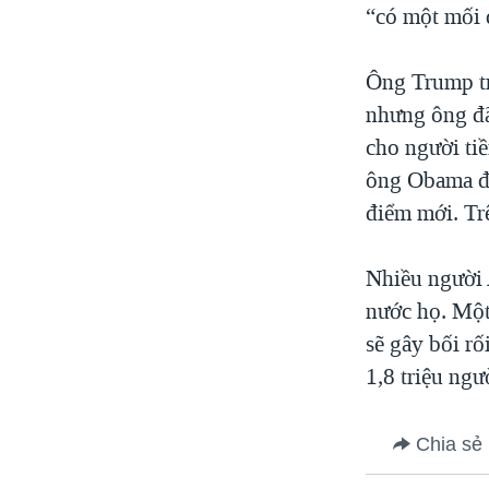
“có một mối q
Ông Trump tr
nhưng ông đã
cho người ti
ông Obama đã
điểm mới. Tr
Nhiều người 
nước họ. Một
sẽ gây bối r
1,8 triệu ngư
Chia sẻ