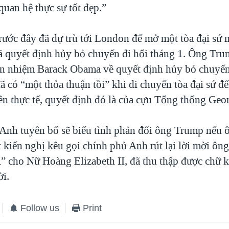
uan hệ thực sự tốt đẹp.”
ước đây đã dự trù tới London để mở một tòa đại sứ 
 quyết định hủy bỏ chuyến đi hổi tháng 1. Ông Tru
ền nhiệm Barack Obama về quyết định hủy bỏ chuyến 
 có “một thỏa thuận tồi” khi di chuyển tòa đại sứ đ
ên thực tế, quyết định đó là của cựu Tổng thống Geo
Anh tuyên bố sẽ biểu tình phản đối ông Trump nếu 
 kiến nghị kêu gọi chính phủ Anh rút lại lời mời ôn
ối” cho Nữ Hoàng Elizabeth II, đã thu thập được chữ 
ời.
Follow us
Print