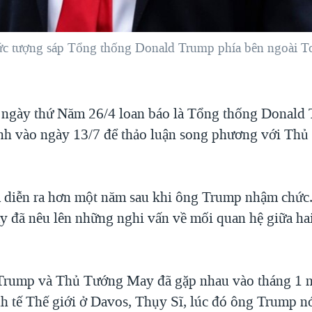
c tượng sáp Tổng thống Donald Trump phía bên ngoài To
ngày thứ Năm 26/4 loan báo là Tổng thống Donald 
h vào ngày 13/7 để thảo luận song phương với Thủ
.
diễn ra hơn một năm sau khi ông Trump nhậm chức
này đã nêu lên những nghi vấn về mối quan hệ giữa h
Trump và Thủ Tướng May đã gặp nhau vào tháng 1 n
h tế Thế giới ở Davos, Thụy Sĩ, lúc đó ông Trump nó