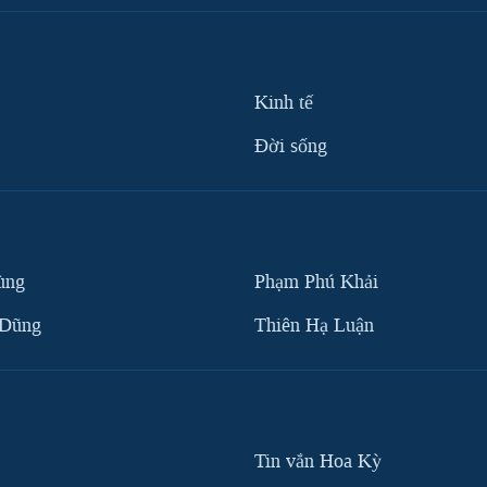
Kinh tế
Ðời sống
ùng
Phạm Phú Khải
 Dũng
Thiên Hạ Luận
Tin vắn Hoa Kỳ