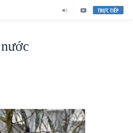
TRỰC TIẾP
 nước