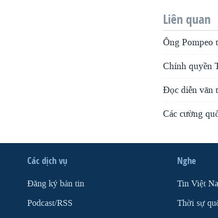
Liên quan
Ông Pompeo t
Chính quyền T
Đọc diễn văn 
Các cường quố
Các dịch vụ
Nghe
Ðăng ký bản tin
Tin Việt N
Podcast/RSS
Thời sự qu