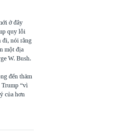
mới ở đây
mp quy lỗi
đi, nói rằng
ến một địa
rge W. Bush.
ông đến thăm
g Trump “vì
ký của hơn