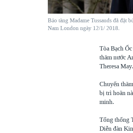
VIỆT NAM
NGƯ DÂN VIỆT VÀ LÀN SÓNG
Bảo tàng Madame Tussauds đã đặt bứ
TRỘM HẢI SÂM
Nam London ngày 12/1/ 2018.
BÊN KIA QUỐC LỘ: TIẾNG VỌNG
TỪ NÔNG THÔN MỸ
Tòa Bạch Ốc 
QUAN HỆ VIỆT MỸ
thăm nước An
Theresa May
Chuyến thăm 
bị trì hoãn 
minh.
Tổng thống 
Diễn đàn Kin