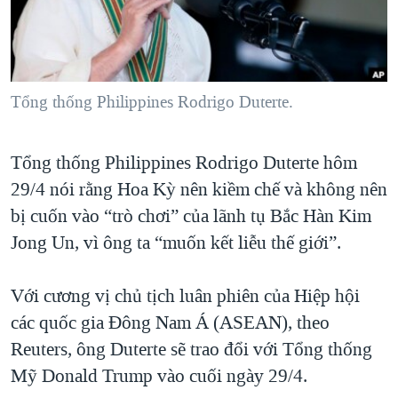
TẠI
VIDEO
"Tìm"
NGƯỜI VIỆT HẢI NGOẠI
HÀNH TRÌNH BẦU CỬ 2024
NGHE
ĐỜI SỐNG
MỘT NĂM CHIẾN TRANH TẠI DẢI GAZA
KINH TẾ
MẠNG XÃ HỘI
Tổng thống Philippines Rodrigo Duterte.
GIẢI MÃ VÀNH ĐAI & CON ĐƯỜNG
KHOA HỌC
NGÀY TỊ NẠN THẾ GIỚI
SỨC KHOẺ
Tổng thống Philippines Rodrigo Duterte hôm
TRỊNH VĨNH BÌNH - NGƯỜI HẠ 'BÊN THẮNG CUỘC'
Ngôn ngữ khác
VĂN HOÁ
29/4 nói rằng Hoa Kỳ nên kiềm chế và không nên
GROUND ZERO – XƯA VÀ NAY
THỂ THAO
bị cuốn vào “trò chơi” của lãnh tụ Bắc Hàn Kim
CHI PHÍ CHIẾN TRANH AFGHANISTAN
Jong Un, vì ông ta “muốn kết liễu thế giới”.
GIÁO DỤC
CÁC GIÁ TRỊ CỘNG HÒA Ở VIỆT NAM
Với cương vị chủ tịch luân phiên của Hiệp hội
THƯỢNG ĐỈNH TRUMP-KIM TẠI VIỆT NAM
các quốc gia Đông Nam Á (ASEAN), theo
TRỊNH VĨNH BÌNH VS. CHÍNH PHỦ VIỆT NAM
Reuters, ông Duterte sẽ trao đổi với Tổng thống
NGƯ DÂN VIỆT VÀ LÀN SÓNG TRỘM HẢI SÂM
Mỹ Donald Trump vào cuối ngày 29/4.
BÊN KIA QUỐC LỘ: TIẾNG VỌNG TỪ NÔNG THÔN MỸ