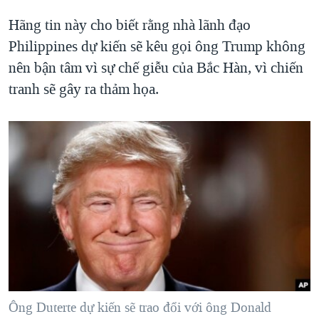
QUAN HỆ VIỆT MỸ
Hãng tin này cho biết rằng nhà lãnh đạo
Philippines dự kiến sẽ kêu gọi ông Trump không
nên bận tâm vì sự chế giễu của Bắc Hàn, vì chiến
tranh sẽ gây ra thảm họa.
Ông Duterte dự kiến sẽ trao đổi với ông Donald