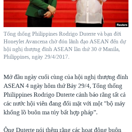
TẠI
VIDEO
"Tìm"
NGƯỜI VIỆT HẢI NGOẠI
HÀNH TRÌNH BẦU CỬ 2024
NGHE
ĐỜI SỐNG
MỘT NĂM CHIẾN TRANH TẠI DẢI GAZA
KINH TẾ
MẠNG XÃ HỘI
Tổng thống Philippines Rodrigo Duterte và bạn đời
GIẢI MÃ VÀNH ĐAI & CON ĐƯỜNG
KHOA HỌC
Honeylet Avancena chờ đón lãnh đạo ASEAN đến dự
NGÀY TỊ NẠN THẾ GIỚI
hội nghị thượng đỉnh ASEAN lần thứ 30 ở Manila,
SỨC KHOẺ
TRỊNH VĨNH BÌNH - NGƯỜI HẠ 'BÊN THẮNG CUỘC'
Philippines, ngày 29/4/2017.
Ngôn ngữ khác
VĂN HOÁ
GROUND ZERO – XƯA VÀ NAY
THỂ THAO
Mở đầu ngày cuối cùng của hội nghị thượng đỉnh
CHI PHÍ CHIẾN TRANH AFGHANISTAN
GIÁO DỤC
ASEAN 4 ngày hôm thứ Bảy 29/4, Tổng thống
CÁC GIÁ TRỊ CỘNG HÒA Ở VIỆT NAM
Philippines Rodrigo Duterte cảnh báo rằng tất cả
THƯỢNG ĐỈNH TRUMP-KIM TẠI VIỆT NAM
các nước hội viên đang đối mặt với một "bộ máy
TRỊNH VĨNH BÌNH VS. CHÍNH PHỦ VIỆT NAM
khổng lồ buôn ma túy bất hợp pháp”.
NGƯ DÂN VIỆT VÀ LÀN SÓNG TRỘM HẢI SÂM
Ông Duterte nói thêm rằng các hoạt động buôn
BÊN KIA QUỐC LỘ: TIẾNG VỌNG TỪ NÔNG THÔN MỸ