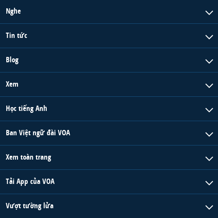
Nghe
Tin tức
Blog
Xem
Học tiếng Anh
Ban Việt ngữ đài VOA
Xem toàn trang
Tải App của VOA
Vượt tường lửa