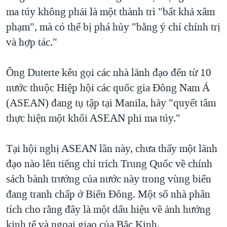
ma túy không phải là một thành trì "bất khả xâm
QUAN HỆ VIỆT MỸ
phạm", mà có thể bị phá hủy "bằng ý chí chính trị
và hợp tác."
Ông Duterte kêu gọi các nhà lãnh đạo đến từ 10
nước thuộc Hiệp hội các quốc gia Đông Nam Á
(ASEAN) đang tụ tập tại Manila, hãy "quyết tâm
thực hiện một khối ASEAN phi ma túy."
Tại hội nghị ASEAN lần này, chưa thấy một lãnh
đạo nào lên tiếng chỉ trích Trung Quốc về chính
sách bành trướng của nước này trong vùng biển
đang tranh chấp ở Biển Đông. Một số nhà phân
tích cho rằng đây là một dấu hiệu về ảnh hưởng
kinh tế và ngoại giao của Bắc Kinh.