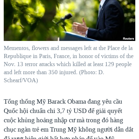
TẠI
VIDEO
"Tìm"
NGƯỜI VIỆT HẢI NGOẠI
HÀNH TRÌNH BẦU CỬ 2024
NGHE
ĐỜI SỐNG
MỘT NĂM CHIẾN TRANH TẠI DẢI GAZA
KINH TẾ
MẠNG XÃ HỘI
GIẢI MÃ VÀNH ĐAI & CON ĐƯỜNG
KHOA HỌC
NGÀY TỊ NẠN THẾ GIỚI
Mementos, flowers and messages left at the Place de la
SỨC KHOẺ
Republique in Paris, France, in honor of victims of the
TRỊNH VĨNH BÌNH - NGƯỜI HẠ 'BÊN THẮNG CUỘC'
Ngôn ngữ khác
VĂN HOÁ
Nov. 13 terror attacks which killed at least 129 people
GROUND ZERO – XƯA VÀ NAY
and left more than 350 injured. (Photo: D.
THỂ THAO
Schearf/VOA)
CHI PHÍ CHIẾN TRANH AFGHANISTAN
GIÁO DỤC
CÁC GIÁ TRỊ CỘNG HÒA Ở VIỆT NAM
Tổng thống Mỹ Barack Obama đang yêu cầu
THƯỢNG ĐỈNH TRUMP-KIM TẠI VIỆT NAM
Quốc hội chuẩn chi 3,7 tỷ USD để giải quyết
TRỊNH VĨNH BÌNH VS. CHÍNH PHỦ VIỆT NAM
cuộc khủng hoảng nhập cư mà trong đó hàng
NGƯ DÂN VIỆT VÀ LÀN SÓNG TRỘM HẢI SÂM
chục ngàn trẻ em Trung Mỹ không người dẫn dắt
BÊN KIA QUỐC LỘ: TIẾNG VỌNG TỪ NÔNG THÔN MỸ
đã vượt biên giới bất hợp pháp để vào Mỹ.