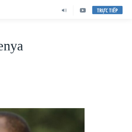
TRỰC TIẾP
enya