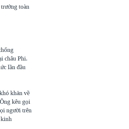
 trưởng toàn
 thống
ại châu Phi.
ức lần đầu
 khó khăn về
 Ông kêu gọi
ọi người trên
 kinh