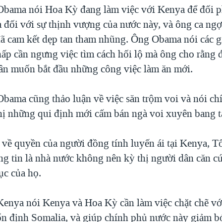
bama nói Hoa Kỳ đang làm việc với Kenya để đối p
 đối với sự thịnh vượng của nước này, và ông ca ngợ
đã cam kết dẹp tan tham nhũng. Ông Obama nói các g
thấp cần ngưng việc tìm cách hối lộ mà ông cho rằng 
ân muốn bắt đầu những công việc làm ăn mới.
bama cũng thảo luận về việc săn trộm voi và nói ch
hị những qui định mới cấm bán ngà voi xuyên bang t
 về quyền của người đồng tính luyến ái tại Kenya, 
g tin là nhà nước không nên kỳ thị người dân căn cứ
ục của họ.
enya nói Kenya và Hoa Kỳ cần làm việc chặt chẽ vớ
ổn định Somalia, và giúp chính phủ nước này giảm 