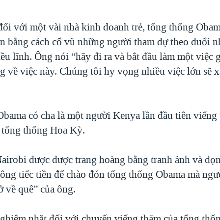
 đổi với một vài nhà kinh doanh trẻ, tổng thống Obam
ận bằng cách cổ vũ những người tham dự theo đuổi 
ều lĩnh. Ông nói “hãy đi ra và bắt đầu làm một việc 
g về việc này. Chúng tôi hy vọng nhiều việc lớn sẽ x
bama có cha là một người Kenya lần đầu tiên viếng
h tổng thống Hoa Kỳ.
irobi được được trang hoàng bằng tranh ảnh và dọn 
ông tiếc tiền để chào đón tổng thống Obama mà ngư
ở về quê” của ông.
nghiêm nhặt đối với chuyến viếng thăm của tổng thố