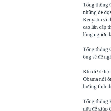
Tổng thống O
những đe dọa
Kenyatta vì 
cao lẫn cấp 
lòng người d
Tổng thống O
ông sẽ đề ng
Khi được hỏi
Obama nói ôn
hướng tình d
Tổng thống K
nữa để giúp 