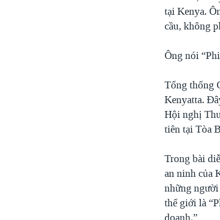
tại Kenya. Ôn
cầu, không ph
Ông nói “Phi
Tổng thống O
Kenyatta. Đây
Hội nghị Thư
tiên tại Tòa
Trong bài di
an ninh của 
những người 
thế giới là 
doanh.”