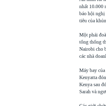
nhất 10.000 n
báo hội nghị
tiêu của khủ
Một phái đoà
tổng thống t
Nairobi cho b
các nhà doan
Máy bay của 
Kenyatta đón
Kenya sau đó
Sarah và ng
Các giới chứ