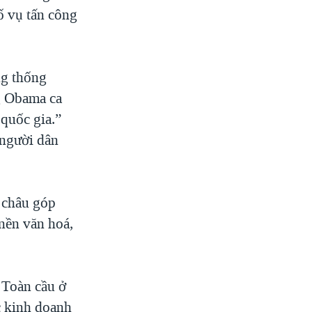
ố vụ tấn công
ng thống
g Obama ca
 quốc gia.”
 người dân
 châu góp
nền văn hoá,
 Toàn cầu ở
c kinh doanh