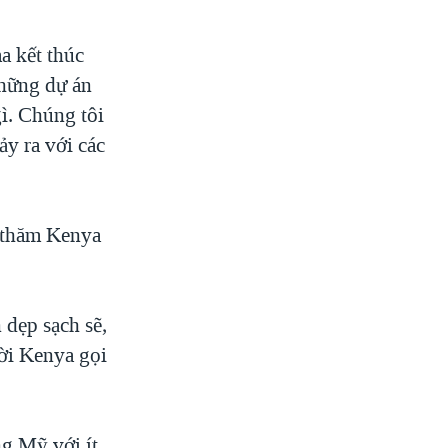
a kết thúc
những dự án
gì. Chúng tôi
ảy ra với các
 thăm Kenya
dẹp sạch sẽ,
ời Kenya gọi
ng Mỹ với ít