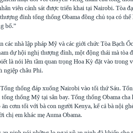
hân viên cảnh sát được triển khai tại Nairobi. Tòa đ
 thượng đỉnh tổng thống Obama đồng chủ tọa có thể
ng bố.”
n các nhà lập pháp Mỹ và các giới chức Tòa Bạch Ốc
ham dự hội nghị thượng đỉnh, một động thái mà tòa đ
iết là nói lên tầm quan trọng Hoa Kỳ đặt vào trong 
h ngiệp châu Phi.
Tổng thống đáp xuống Nairobi vào tối thứ Sáu. Tổ
 tổng thống Mỹ tại sân bay. Tổng thống Obama cha 
 ăn cơm tối với bà con người Kenya, kể cả bà nội g
ười chị em khác mẹ Auma Obama.
c an ninh nói những lo ngại về an ninh đã khiến cho