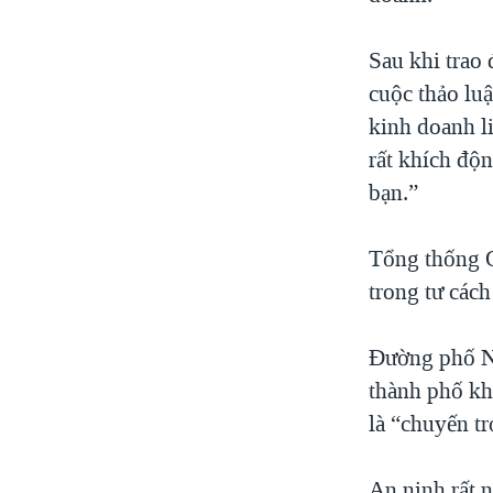
Sau khi trao
cuộc thảo lu
kinh doanh li
rất khích độn
bạn.”
Tổng thống O
trong tư các
Đường phố Na
thành phố kh
là “chuyến tr
An ninh rất 