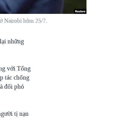
ở Nairobi hôm 25/7.
lại những
ung với Tổng
p tác chống
à đối phó
gười tị nạn