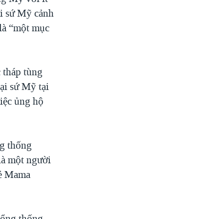
ại sứ Mỹ cảnh
 là “một mục
 tháp tùng
ại sứ Mỹ tại
việc ủng hộ
ng thống
là một người
hẻ Mama
 tổng thống