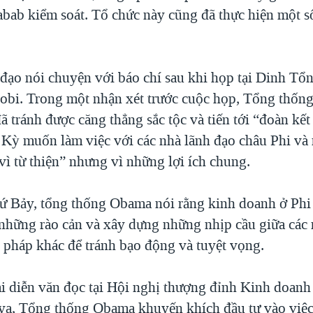
abab kiểm soát. Tổ chức này cũng đã thực hiện một s
 đạo nói chuyện với báo chí sau khi họp tại Dinh Tổ
obi. Trong một nhận xét trước cuộc họp, Tổng thốn
 tránh được căng thẳng sắc tộc và tiến tới “đoàn kết
Kỳ muốn làm việc với các nhà lãnh đạo châu Phi và
vì từ thiện” nhưng vì những lợi ích chung.
ứ Bảy, tổng thống Obama nói rằng kinh doanh ở Phi
những rào cản và xây dựng những nhịp cầu giữa các 
i pháp khác để tránh bạo động và tuyệt vọng.
i diễn văn đọc tại Hội nghị thượng đỉnh Kinh doanh
ya, Tổng thống Obama khuyến khích đầu tư vào việ