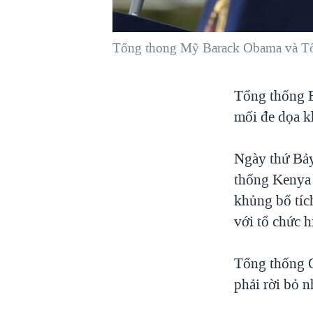
VIỆT NAM
NGƯ DÂN VIỆT VÀ LÀN SÓNG
Tổng thong Mỹ Barack Obama và Tổn
TRỘM HẢI SÂM
BÊN KIA QUỐC LỘ: TIẾNG VỌNG
Tổng thống 
TỪ NÔNG THÔN MỸ
mối đe dọa k
QUAN HỆ VIỆT MỸ
Ngày thứ Bảy
thống Kenya 
khủng bố tíc
với tổ chức h
Tổng thống O
phải rời bỏ n