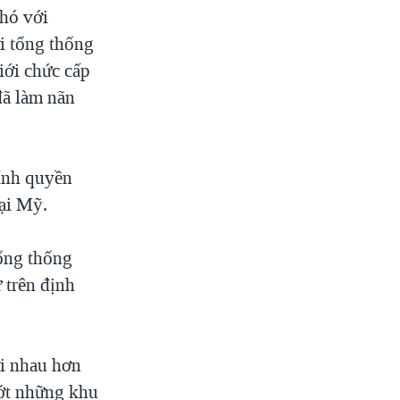
hó với
i tổng thống
iới chức cấp
đã làm nãn
ính quyền
ại Mỹ.
Tổng thống
 trên định
i nhau hơn
bớt những khu