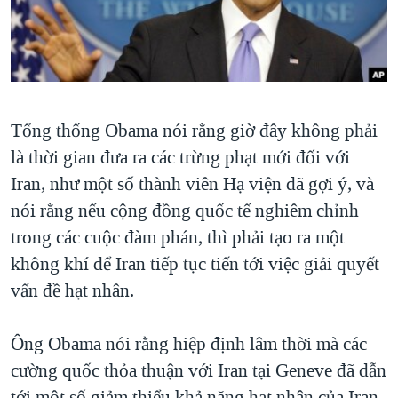
TẠI
VIDEO
"Tìm"
NGƯỜI VIỆT HẢI NGOẠI
HÀNH TRÌNH BẦU CỬ 2024
NGHE
ĐỜI SỐNG
MỘT NĂM CHIẾN TRANH TẠI DẢI GAZA
KINH TẾ
MẠNG XÃ HỘI
GIẢI MÃ VÀNH ĐAI & CON ĐƯỜNG
KHOA HỌC
Tổng thống Obama nói rằng giờ đây không phải
NGÀY TỊ NẠN THẾ GIỚI
SỨC KHOẺ
là thời gian đưa ra các trừng phạt mới đối với
TRỊNH VĨNH BÌNH - NGƯỜI HẠ 'BÊN THẮNG CUỘC'
Ngôn ngữ khác
VĂN HOÁ
Iran, như một số thành viên Hạ viện đã gợi ý, và
GROUND ZERO – XƯA VÀ NAY
nói rằng nếu cộng đồng quốc tế nghiêm chỉnh
THỂ THAO
CHI PHÍ CHIẾN TRANH AFGHANISTAN
trong các cuộc đàm phán, thì phải tạo ra một
GIÁO DỤC
không khí để Iran tiếp tục tiến tới việc giải quyết
CÁC GIÁ TRỊ CỘNG HÒA Ở VIỆT NAM
vấn đề hạt nhân.
THƯỢNG ĐỈNH TRUMP-KIM TẠI VIỆT NAM
TRỊNH VĨNH BÌNH VS. CHÍNH PHỦ VIỆT NAM
Ông Obama nói rằng hiệp định lâm thời mà các
NGƯ DÂN VIỆT VÀ LÀN SÓNG TRỘM HẢI SÂM
cường quốc thỏa thuận với Iran tại Geneve đã dẫn
BÊN KIA QUỐC LỘ: TIẾNG VỌNG TỪ NÔNG THÔN MỸ
tới một số giảm thiểu khả năng hạt nhân của Iran