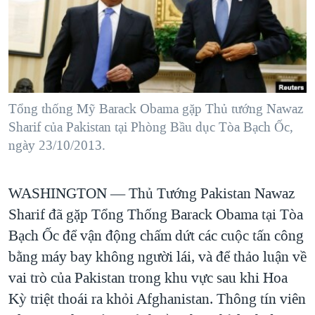
TẠI
VIDEO
"Tìm"
NGƯỜI VIỆT HẢI NGOẠI
HÀNH TRÌNH BẦU CỬ 2024
NGHE
ĐỜI SỐNG
MỘT NĂM CHIẾN TRANH TẠI DẢI GAZA
KINH TẾ
MẠNG XÃ HỘI
GIẢI MÃ VÀNH ĐAI & CON ĐƯỜNG
KHOA HỌC
NGÀY TỊ NẠN THẾ GIỚI
Tổng thống Mỹ Barack Obama gặp Thủ tướng Nawaz
SỨC KHOẺ
Sharif của Pakistan tại Phòng Bầu dục Tòa Bạch Ốc,
TRỊNH VĨNH BÌNH - NGƯỜI HẠ 'BÊN THẮNG CUỘC'
Ngôn ngữ khác
VĂN HOÁ
ngày 23/10/2013.
GROUND ZERO – XƯA VÀ NAY
THỂ THAO
CHI PHÍ CHIẾN TRANH AFGHANISTAN
WASHINGTON —
Thủ Tướng Pakistan Nawaz
GIÁO DỤC
CÁC GIÁ TRỊ CỘNG HÒA Ở VIỆT NAM
Sharif đã gặp Tổng Thống Barack Obama tại Tòa
THƯỢNG ĐỈNH TRUMP-KIM TẠI VIỆT NAM
Bạch Ốc để vận động chấm dứt các cuộc tấn công
bằng máy bay không người lái, và để thảo luận về
TRỊNH VĨNH BÌNH VS. CHÍNH PHỦ VIỆT NAM
vai trò của Pakistan trong khu vực sau khi Hoa
NGƯ DÂN VIỆT VÀ LÀN SÓNG TRỘM HẢI SÂM
Kỳ triệt thoái ra khỏi Afghanistan. Thông tín viên
BÊN KIA QUỐC LỘ: TIẾNG VỌNG TỪ NÔNG THÔN MỸ