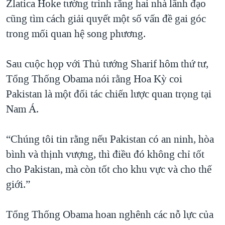
Zlatica Hoke tường trình rằng hai nhà lãnh đạo
QUAN HỆ VIỆT MỸ
cũng tìm cách giải quyết một số vấn đề gai góc
trong mối quan hệ song phương.
Sau cuộc họp với Thủ tướng Sharif hôm thứ tư,
Tổng Thống Obama nói rằng Hoa Kỳ coi
Pakistan là một đối tác chiến lược quan trọng tại
Nam Á.
“Chúng tôi tin rằng nếu Pakistan có an ninh, hòa
bình và thịnh vượng, thì điều đó không chỉ tốt
cho Pakistan, mà còn tốt cho khu vực và cho thế
giới.”
Tổng Thống Obama hoan nghênh các nỗ lực của