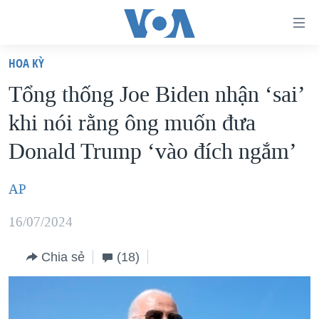
Đường
dẫn
HOA KỲ
truy
TRANG CHỦ
Tổng thống Joe Biden nhận ‘sai’
cập
VIỆT NAM
khi nói rằng ông muốn đưa
Tới
HOA KỲ
nội
Donald Trump ‘vào đích ngắm’
BIỂN ĐÔNG
dung
THẾ GIỚI
chính
AP
BLOG
Tới
16/07/2024
điều
DIỄN ĐÀN
hướng
MỤC
Chia sẻ
(18)
chính
CHUYÊN ĐỀ
TỰ DO BÁO CHÍ
Đi
HỌC TIẾNG ANH
VẠCH TRẦN TIN GIẢ
CHIẾN TRANH THƯƠNG MẠI CỦA MỸ: QUÁ KHỨ VÀ HIỆN
tới