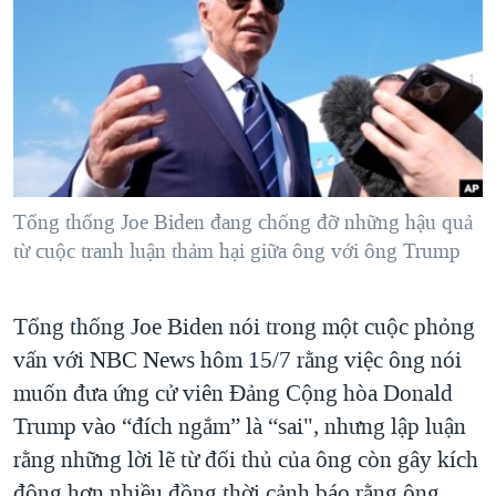
TẠI
VIDEO
"Tìm"
NGƯỜI VIỆT HẢI NGOẠI
HÀNH TRÌNH BẦU CỬ 2024
NGHE
ĐỜI SỐNG
MỘT NĂM CHIẾN TRANH TẠI DẢI GAZA
KINH TẾ
MẠNG XÃ HỘI
GIẢI MÃ VÀNH ĐAI & CON ĐƯỜNG
KHOA HỌC
NGÀY TỊ NẠN THẾ GIỚI
SỨC KHOẺ
TRỊNH VĨNH BÌNH - NGƯỜI HẠ 'BÊN THẮNG CUỘC'
Tổng thống Joe Biden đang chống đỡ những hậu quả
Ngôn ngữ khác
VĂN HOÁ
GROUND ZERO – XƯA VÀ NAY
từ cuộc tranh luận thảm hại giữa ông với ông Trump
THỂ THAO
CHI PHÍ CHIẾN TRANH AFGHANISTAN
GIÁO DỤC
Tổng thống Joe Biden nói trong một cuộc phỏng
CÁC GIÁ TRỊ CỘNG HÒA Ở VIỆT NAM
vấn với NBC News hôm 15/7 rằng việc ông nói
THƯỢNG ĐỈNH TRUMP-KIM TẠI VIỆT NAM
muốn đưa ứng cử viên Đảng Cộng hòa Donald
TRỊNH VĨNH BÌNH VS. CHÍNH PHỦ VIỆT NAM
Trump vào “đích ngắm” là “sai", nhưng lập luận
NGƯ DÂN VIỆT VÀ LÀN SÓNG TRỘM HẢI SÂM
rằng những lời lẽ từ đối thủ của ông còn gây kích
BÊN KIA QUỐC LỘ: TIẾNG VỌNG TỪ NÔNG THÔN MỸ
động hơn nhiều đồng thời cảnh báo rằng ông