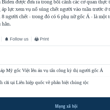
 Biden được đưa ra trong bối cảnh các cơ quan thực t
g áp lực xem vụ nổ súng chết người vào tuần trước ở
 8 người chết - trong đó có 6 phụ nữ gốc Á - là một t
ù hằn.
Follow us
Print
háp Mỹ gốc Việt lên án vụ tấn công kỳ thị người gốc Á
 cãi tại Liên hiệp quốc về phân biệt chủng tộc
Mạng xã hội