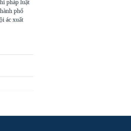
hi pháp luật
 thành phố
ội ác xuất