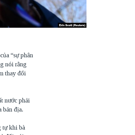
 của “sự phân
g nói rằng
m thay đổi
t nước phải
a bản địa.
 tự khi bà