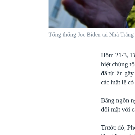
VIỆT NAM
NGƯ DÂN VIỆT VÀ LÀN SÓNG
TRỘM HẢI SÂM
Tổng thống Joe Biden tại Nhà Trắng
BÊN KIA QUỐC LỘ: TIẾNG VỌNG
TỪ NÔNG THÔN MỸ
QUAN HỆ VIỆT MỸ
Hôm 21/3, Tổ
biệt chủng t
đã từ lâu gây
các luật lệ c
Bằng ngôn ng
đối mặt với c
Trước đó, Ph