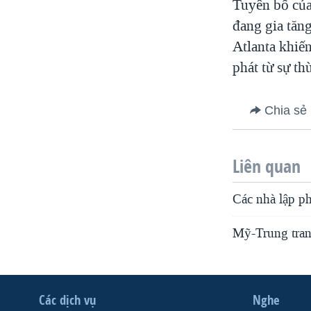
Tuyên bố của
đang gia tăn
Atlanta khiến
phát từ sự th
Chia sẻ
Liên quan
Các nhà lập p
Mỹ-Trung tranh
Các dịch vụ
Nghe