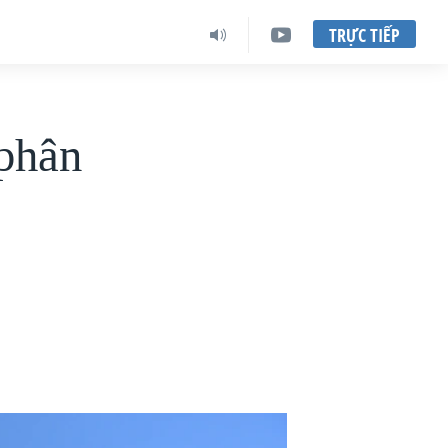
TRỰC TIẾP
 phân