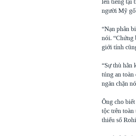
lên tiếng tại
người Mỹ gố
“Nạn phân biệ
nói. “Chứng 
giới tính cũn
“Sự thù hằn 
túng an toàn 
ngăn chặn nó
Ông cho biết
tộc trên toàn
thiểu số Roh