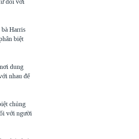
xử đối với
 bà Harris
phân biệt
 nơi dung
 với nhau để
biệt chủng
ối với người