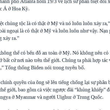
 thành phố Atlanta hôm 19/3 về lịch sử phân biệt đối 
c Á ở Hoa Kỳ.
t chủng tộc là có thật ở Mỹ và nó luôn luôn xảy ra,”
bài ngoại là có thật ở Mỹ và luôn luôn như vậy. Nạn 
g xảy ra.”
không thể có bến đỗ an toàn ở Mỹ. Nó không nên có
ở bất cứ nơi nào trên thế giới. Chúng ta phải hợp tác
,” Tổng thống Biden nói trong tuyên bố.
 chính quyền của ông sẽ lên tiếng chống lại sự phân 
 thế giới, bao gồm cả việc ngược đãi “khủng khiếp” đ
ingya ở Myanmar và người Uighur ở Trung Quốc.