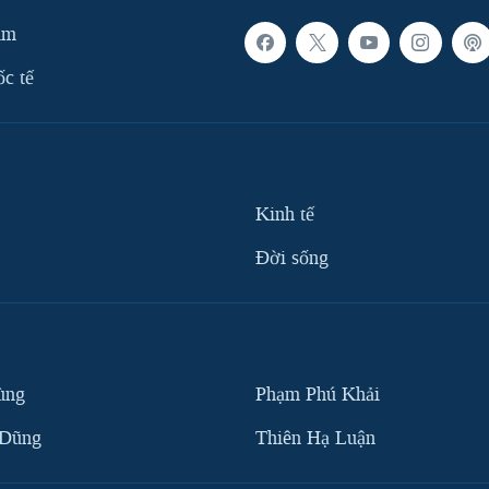
am
ốc tế
Kinh tế
Ðời sống
ùng
Phạm Phú Khải
 Dũng
Thiên Hạ Luận