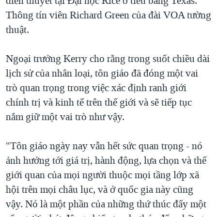
diễn thuyết tại Đại học Rice ở tiểu bang Texas.
QUAN HỆ VIỆT MỸ
Thông tín viên Richard Green của đài VOA tường
thuật.
Ngoại trưởng Kerry cho rằng trong suốt chiều dài
lịch sử của nhân loại, tôn giáo đã đóng một vai
trò quan trọng trong việc xác định ranh giới
chính trị và kinh tế trên thế giới và sẽ tiếp tục
nắm giữ một vai trò như vậy.
"Tôn giáo ngày nay vẫn hết sức quan trọng - nó
ảnh hưởng tới giá trị, hành động, lựa chọn và thế
giới quan của mọi người thuộc mọi tầng lớp xã
hội trên mọi châu lục, và ở quốc gia này cũng
vậy. Nó là một phần của những thứ thúc đẩy một