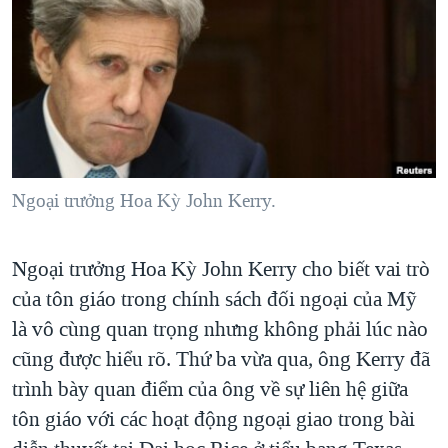
TẠI
VIDEO
"Tìm"
NGƯỜI VIỆT HẢI NGOẠI
HÀNH TRÌNH BẦU CỬ 2024
NGHE
ĐỜI SỐNG
MỘT NĂM CHIẾN TRANH TẠI DẢI GAZA
KINH TẾ
MẠNG XÃ HỘI
GIẢI MÃ VÀNH ĐAI & CON ĐƯỜNG
KHOA HỌC
NGÀY TỊ NẠN THẾ GIỚI
SỨC KHOẺ
TRỊNH VĨNH BÌNH - NGƯỜI HẠ 'BÊN THẮNG CUỘC'
Ngoại trưởng Hoa Kỳ John Kerry.
Ngôn ngữ khác
VĂN HOÁ
GROUND ZERO – XƯA VÀ NAY
THỂ THAO
CHI PHÍ CHIẾN TRANH AFGHANISTAN
Ngoại trưởng Hoa Kỳ John Kerry cho biết vai trò
GIÁO DỤC
CÁC GIÁ TRỊ CỘNG HÒA Ở VIỆT NAM
của tôn giáo trong chính sách đối ngoại của Mỹ
là vô cùng quan trọng nhưng không phải lúc nào
THƯỢNG ĐỈNH TRUMP-KIM TẠI VIỆT NAM
cũng được hiểu rõ. Thứ ba vừa qua, ông Kerry đã
TRỊNH VĨNH BÌNH VS. CHÍNH PHỦ VIỆT NAM
trình bày quan điểm của ông về sự liên hệ giữa
NGƯ DÂN VIỆT VÀ LÀN SÓNG TRỘM HẢI SÂM
tôn giáo với các hoạt động ngoại giao trong bài
BÊN KIA QUỐC LỘ: TIẾNG VỌNG TỪ NÔNG THÔN MỸ