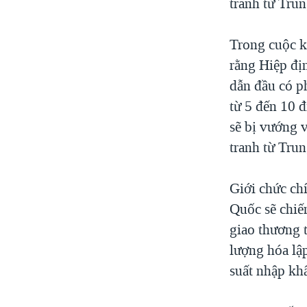
tranh từ Trun
Trong cuộc k
rằng Hiệp đị
dẫn đầu có p
từ 5 đến 10 
sẽ bị vướng v
tranh từ Tru
Giới chức ch
Quốc sẽ chiếm
giao thương 
lượng hóa lậ
suất nhập kh