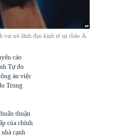
vai trò lãnh đạo kinh tế tại châu Á.
uyến cáo
ịnh Tự do
ông ăn việc
 do Trung
 chuẩn thuận
cấp của chính
c nhà cạnh