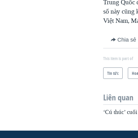
Trung Quốc 
số này cũng 
Việt Nam, Ma
Chia sẻ
This item is part of
Tin tức
Hoa
Liên quan
‘Cú thúc’ cuố