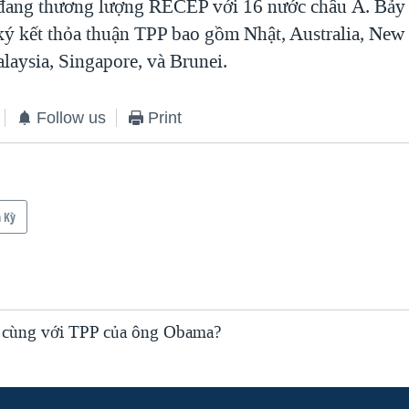
đang thương lượng RECEP với 16 nước châu Á. Bảy 
ký kết thỏa thuận TPP bao gồm Nhật, Australia, New
laysia, Singapore, và Brunei.
Follow us
Print
 Kỳ
i cùng với TPP của ông Obama?