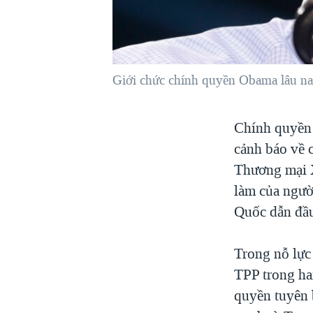
VIỆT NAM
NGƯ DÂN VIỆT VÀ LÀN SÓNG
TRỘM HẢI SÂM
Giới chức chính quyền Obama lâu nay 
BÊN KIA QUỐC LỘ: TIẾNG VỌNG
TỪ NÔNG THÔN MỸ
QUAN HỆ VIỆT MỸ
Chính quyền 
cảnh báo về 
Thương mại X
làm của ngườ
Quốc dẫn đầu
Trong nỗ lực
TPP trong hai
quyền tuyên 