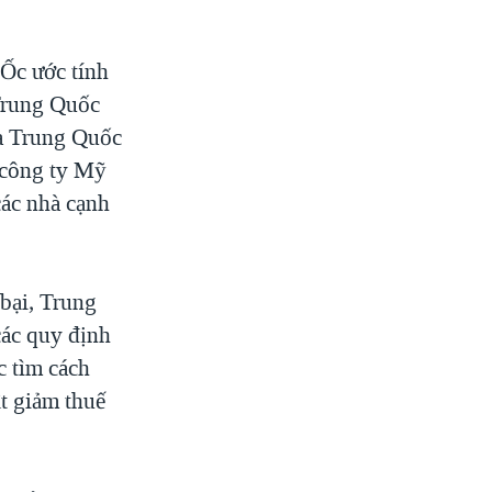
Ốc ước tính
Trung Quốc
óa Trung Quốc
 công ty Mỹ
các nhà cạnh
bại, Trung
các quy định
c tìm cách
t giảm thuế