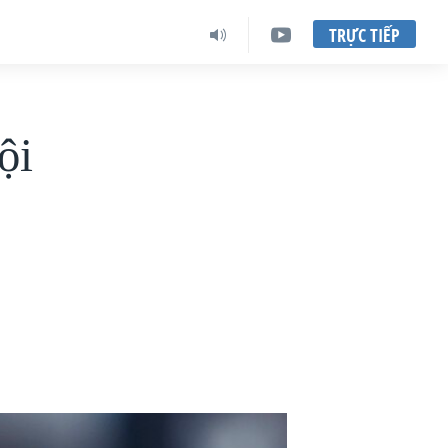
TRỰC TIẾP
ội