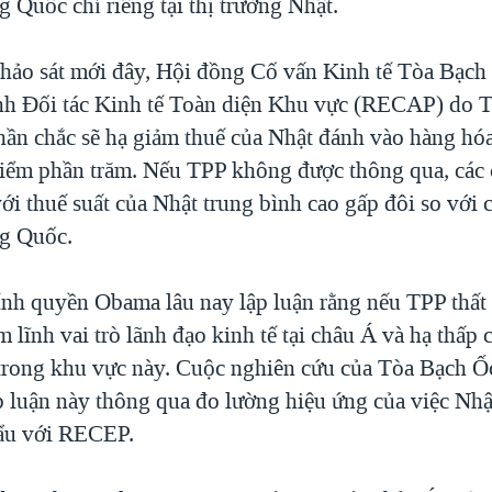
g Quốc chỉ riêng tại thị trường Nhật.
hảo sát mới đây, Hội đồng Cố vấn Kinh tế Tòa Bạch 
nh Đối tác Kinh tế Toàn diện Khu vực (RECAP) do 
hần chắc sẽ hạ giảm thuế của Nhật đánh vào hàng h
điểm phần trăm. Nếu TPP không được thông qua, các
ới thuế suất của Nhật trung bình cao gấp đôi so với 
ng Quốc.
ính quyền Obama lâu nay lập luận rằng nếu TPP thất 
 lĩnh vai trò lãnh đạo kinh tế tại châu Á và hạ thấp 
trong khu vực này. Cuộc nghiên cứu của Tòa Bạch Ố
p luận này thông qua đo lường hiệu ứng của việc Nhậ
ẩu với RECEP.