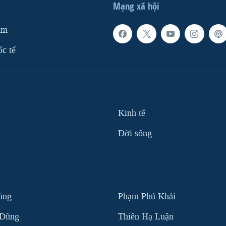
Mạng xã hội
am
ốc tế
Kinh tế
Ðời sống
ùng
Phạm Phú Khải
 Dũng
Thiên Hạ Luận