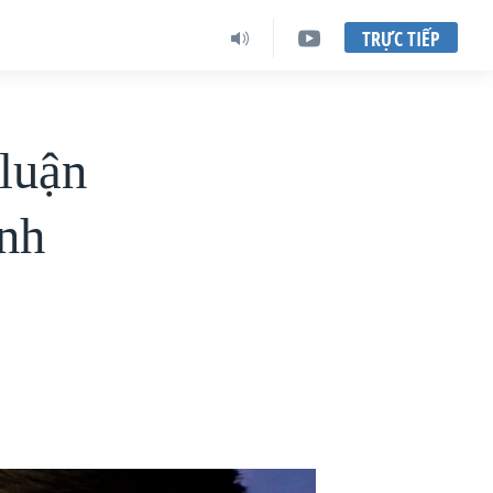
TRỰC TIẾP
 luận
ính