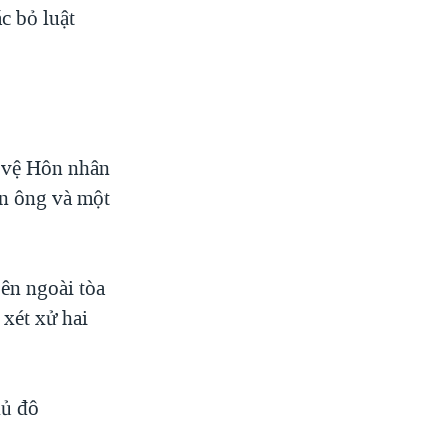
c bỏ luật
o vệ Hôn nhân
àn ông và một
ên ngoài tòa
 xét xử hai
hủ đô