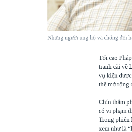
VIỆT NAM
NGƯ DÂN VIỆT VÀ LÀN SÓNG
TRỘM HẢI SÂM
BÊN KIA QUỐC LỘ: TIẾNG VỌNG
Những người ủng hộ và chống đối hôn
TỪ NÔNG THÔN MỸ
QUAN HỆ VIỆT MỸ
Tối cao Pháp
tranh cãi về
vụ kiện được
thể mở rộng 
Chín thẩm ph
có vi phạm đ
Trong phiên 
xem như là “