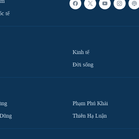
am
ốc tế
Kinh tế
Ðời sống
ùng
Phạm Phú Khải
 Dũng
Thiên Hạ Luận