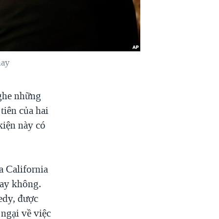
nay
nghe những
tiên của hai
kiện này có
a California
hay không.
edy, được
ngại về việc