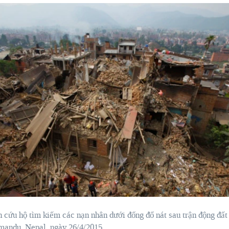
n cứu hộ
tìm kiếm các nạn nhân dưới đống đổ nát sau trận động đất
mandu
,
Nepal
,
ngày 2
6/4/2015.