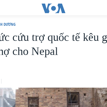
ÌNH DƯƠNG
ức cứu trợ quốc tế kêu g
nợ cho Nepal