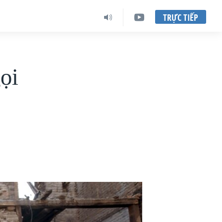
TRỰC TIẾP
ọi