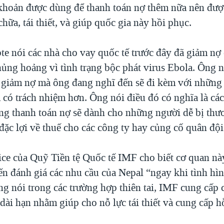
khoản được dùng để thanh toán nợ thêm nữa nên đượ
chữa, tái thiết, và giúp quốc gia này hồi phục.
 nói các nhà cho vay quốc tế trước đây đã giảm nợ
hủng hoảng vì tình trạng bộc phát virus Ebola. Ông n
 giảm nợ mà ông đang nghĩ đến sẽ đi kèm với những 
 có trách nhiệm hơn. Ông nói điều đó có nghĩa là các
ùng thanh toán nợ sẽ dành cho những người dễ bị thư
đặc lợi về thuế cho các công ty hay củng cố quân đội
ce của Quỹ Tiền tệ Quốc tế IMF cho biết cơ quan nà
ến đánh giá các nhu cầu của Nepal “ngay khi tình hì
ng nói trong các trường hợp thiên tai, IMF cung cấp
 dài hạn nhằm giúp cho nỗ lực tái thiết và cung cấp h