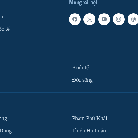
Mạng xã hội
am
ốc tế
Kinh tế
Ðời sống
ùng
Phạm Phú Khải
 Dũng
Thiên Hạ Luận