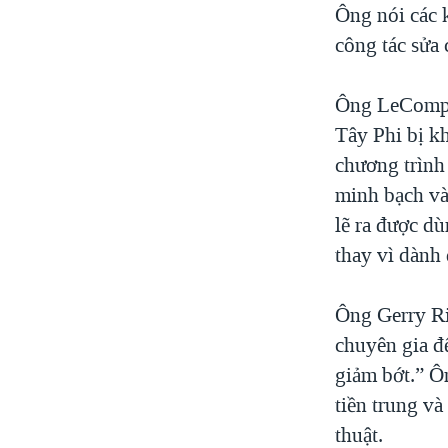
Ông nói các 
công tác sửa 
Ông LeCompte
Tây Phi bị k
chương trình
minh bạch và
lẽ ra được d
thay vì dành 
Ông Gerry Ri
chuyên gia đ
giảm bớt.” Ô
tiền trung và
thuật.