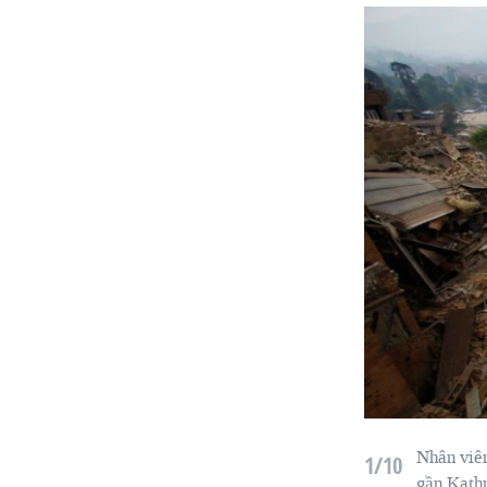
Nhân viê
1/10
gần
Kath