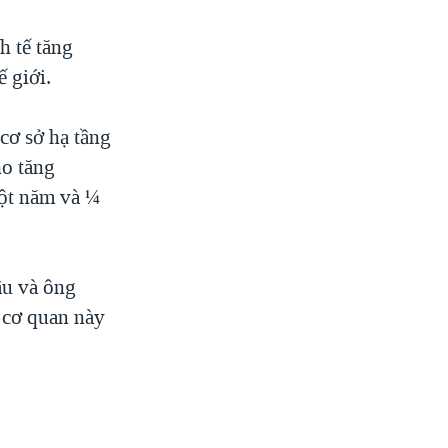
h tế tăng
 giới.
cơ sở hạ tầng
ho tăng
một năm và ¼
âu và ông
 cơ quan này