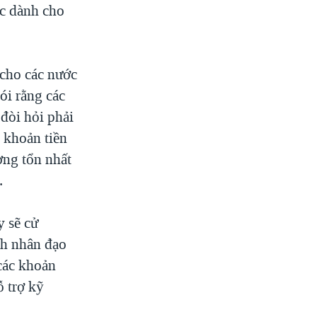
c dành cho
 cho các nước
ói rằng các
đòi hỏi phải
 khoản tiền
ơng tổn nhất
.
y sẽ cử
nh nhân đạo
 các khoản
ỗ trợ kỹ