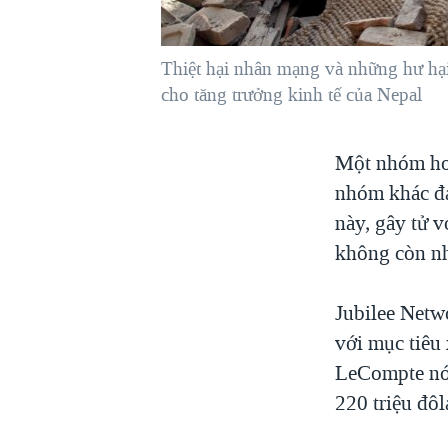
VIỆT NAM
NGƯ DÂN VIỆT VÀ LÀN SÓNG
Thiệt hại nhân mạng và những hư hại
TRỘM HẢI SÂM
cho tăng trưởng kinh tế của Nepal
BÊN KIA QUỐC LỘ: TIẾNG VỌNG
TỪ NÔNG THÔN MỸ
Một nhóm hoạ
QUAN HỆ VIỆT MỸ
nhóm khác đa
này, gây tử 
không còn nh
Jubilee Netw
với mục tiêu
LeCompte nói
220 triệu đôl