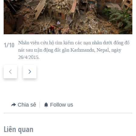
Nhân viên cứu hộ
tìm kiếm các nạn nhân dưới đống đổ
1/10
nát sau trận động đất gần
Kathmandu
,
Nepal
,
ngày
2
6/4/2015.
P
N
r
e
e
x
v
t
i
s
Chia sẻ
Follow us
o
l
u
i
Liên quan
s
d