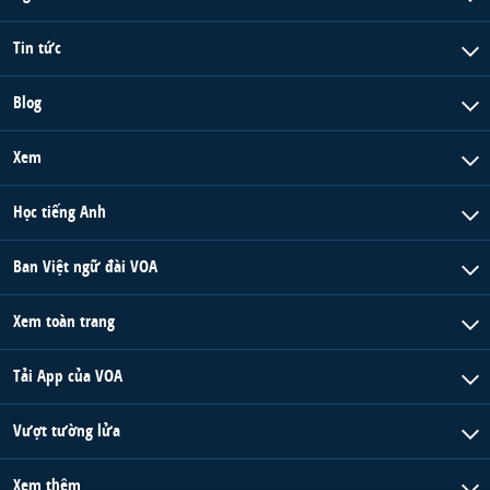
Tin tức
Blog
Xem
Học tiếng Anh
Ban Việt ngữ đài VOA
Xem toàn trang
Tải App của VOA
Vượt tường lửa
Xem thêm