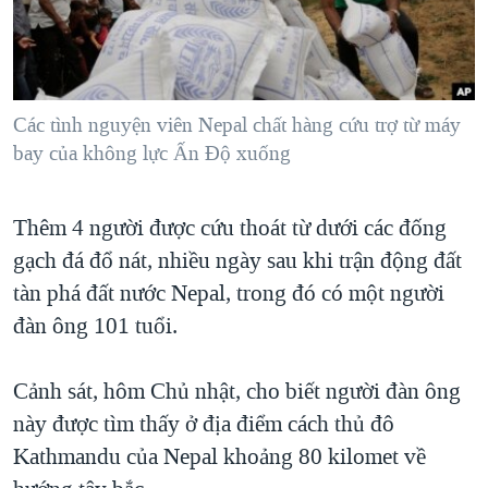
TẠI
VIDEO
"Tìm"
NGƯỜI VIỆT HẢI NGOẠI
HÀNH TRÌNH BẦU CỬ 2024
NGHE
ĐỜI SỐNG
MỘT NĂM CHIẾN TRANH TẠI DẢI GAZA
KINH TẾ
MẠNG XÃ HỘI
Các tình nguyện viên Nepal chất hàng cứu trợ từ máy
GIẢI MÃ VÀNH ĐAI & CON ĐƯỜNG
KHOA HỌC
bay của không lực Ấn Độ xuống
NGÀY TỊ NẠN THẾ GIỚI
SỨC KHOẺ
TRỊNH VĨNH BÌNH - NGƯỜI HẠ 'BÊN THẮNG CUỘC'
Ngôn ngữ khác
VĂN HOÁ
Thêm 4 người được cứu thoát từ dưới các đống
GROUND ZERO – XƯA VÀ NAY
gạch đá đổ nát, nhiều ngày sau khi trận động đất
THỂ THAO
CHI PHÍ CHIẾN TRANH AFGHANISTAN
tàn phá đất nước Nepal, trong đó có một người
GIÁO DỤC
CÁC GIÁ TRỊ CỘNG HÒA Ở VIỆT NAM
đàn ông 101 tuổi.
THƯỢNG ĐỈNH TRUMP-KIM TẠI VIỆT NAM
Cảnh sát, hôm Chủ nhật, cho biết người đàn ông
TRỊNH VĨNH BÌNH VS. CHÍNH PHỦ VIỆT NAM
này được tìm thấy ở địa điểm cách thủ đô
NGƯ DÂN VIỆT VÀ LÀN SÓNG TRỘM HẢI SÂM
Kathmandu của Nepal khoảng 80 kilomet về
BÊN KIA QUỐC LỘ: TIẾNG VỌNG TỪ NÔNG THÔN MỸ