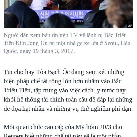
TẠI
VIDEO
"Tìm"
NGƯỜI VIỆT HẢI NGOẠI
HÀNH TRÌNH BẦU CỬ 2024
NGHE
ĐỜI SỐNG
MỘT NĂM CHIẾN TRANH TẠI DẢI GAZA
KINH TẾ
MẠNG XÃ HỘI
Người dân xem bản tin trên TV về lãnh tụ Bắc Triều
GIẢI MÃ VÀNH ĐAI & CON ĐƯỜNG
KHOA HỌC
Tiên Kim Jong Un tại một nhà ga xe lửa ở Seoul, Hàn
NGÀY TỊ NẠN THẾ GIỚI
Quốc, ngày 19 tháng 3, 2017.
SỨC KHOẺ
TRỊNH VĨNH BÌNH - NGƯỜI HẠ 'BÊN THẮNG CUỘC'
Ngôn ngữ khác
VĂN HOÁ
GROUND ZERO – XƯA VÀ NAY
Tin cho hay Tòa Bạch Ốc đang xem xét những
THỂ THAO
CHI PHÍ CHIẾN TRANH AFGHANISTAN
biện pháp chế tài rộng lớn hơn nhắm vào Bắc
GIÁO DỤC
Triều Tiên, tập trung vào việc cách ly nước này
CÁC GIÁ TRỊ CỘNG HÒA Ở VIỆT NAM
khỏi hệ thống tài chính toàn cầu để đáp lại những
THƯỢNG ĐỈNH TRUMP-KIM TẠI VIỆT NAM
đe dọa hạt nhân và những vụ thử nghiệm phi đạn.
TRỊNH VĨNH BÌNH VS. CHÍNH PHỦ VIỆT NAM
NGƯ DÂN VIỆT VÀ LÀN SÓNG TRỘM HẢI SÂM
Một quan chức cao cấp của Mỹ hôm 20/3 cho
BÊN KIA QUỐC LỘ: TIẾNG VỌNG TỪ NÔNG THÔN MỸ
Reuters biết những chế tài này sẽ là một phần