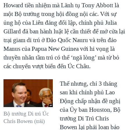
Howard tiền nhiệm mà Lãnh tụ Tony Abbott là
một Bộ trưởng trong hội đồng nội các. Với sự
ủng hộ của Liên đảng đối lập, chính phủ Julia
Gillard đã ban hành luật lệ cần thiết để mở cửa lại
trại giam di trú ở Đảo Quốc Nauru và trên đảo
Manus của Papua New Guinea với hi vọng là
thuyền nhân tầm trú có thể ‘ngã lòng’ mà từ bỏ
các chuyến vượt biển đến Úc Châu.
Thế nhưng, chỉ 3 tháng
sau khi chính phủ Lao
Động chấp nhận đề nghị
của Ủy ban Houston, Bộ
Bộ trưởng Di trú Úc
trưởng Di Trú Chris
Chris Bowen (trái)
Bowen lại phải loan báo