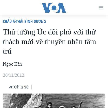
Đường
dẫn
CHÂU Á-THÁI BÌNH DƯƠNG
truy
TRANG CHỦ
Thủ tướng Úc đối phó với thử
cập
VIỆT NAM
thách mới về thuyền nhân tầm
Tới
HOA KỲ
nội
trú
BIỂN ĐÔNG
dung
THẾ GIỚI
chính
Ngọc Hân
BLOG
Tới
26/11/2012
điều
DIỄN ĐÀN
hướng
MỤC
Chia sẻ
chính
CHUYÊN ĐỀ
TỰ DO BÁO CHÍ
Đi
HỌC TIẾNG ANH
VẠCH TRẦN TIN GIẢ
CHIẾN TRANH THƯƠNG MẠI CỦA MỸ: QUÁ KHỨ VÀ HIỆN
tới