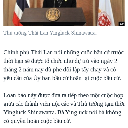
TẠI
VIDEO
"Tìm"
NGƯỜI VIỆT HẢI NGOẠI
HÀNH TRÌNH BẦU CỬ 2024
NGHE
ĐỜI SỐNG
MỘT NĂM CHIẾN TRANH TẠI DẢI GAZA
KINH TẾ
MẠNG XÃ HỘI
Thủ tướng Thái Lan Yingluck Shinawatra.
GIẢI MÃ VÀNH ĐAI & CON ĐƯỜNG
KHOA HỌC
NGÀY TỊ NẠN THẾ GIỚI
SỨC KHOẺ
Chính phủ Thái Lan nói những cuộc bầu cử trước
TRỊNH VĨNH BÌNH - NGƯỜI HẠ 'BÊN THẮNG CUỘC'
Ngôn ngữ khác
VĂN HOÁ
thời hạn sẽ được tổ chức như dự trù vào ngày 2
GROUND ZERO – XƯA VÀ NAY
THỂ THAO
tháng 2 năm nay dù phe đối lập tẩy chay và có
CHI PHÍ CHIẾN TRANH AFGHANISTAN
yêu cầu của Ủy ban bầu cử hoãn lại cuộc bầu cử.
GIÁO DỤC
CÁC GIÁ TRỊ CỘNG HÒA Ở VIỆT NAM
Loan báo này được đưa ra tiếp theo một cuộc họp
THƯỢNG ĐỈNH TRUMP-KIM TẠI VIỆT NAM
giữa các thành viên nội các và Thủ tướng tạm thời
TRỊNH VĨNH BÌNH VS. CHÍNH PHỦ VIỆT NAM
Yingluck Shinawatra. Bà Yingluck nói bà không
NGƯ DÂN VIỆT VÀ LÀN SÓNG TRỘM HẢI SÂM
có quyền hoãn cuộc bầu cử.
BÊN KIA QUỐC LỘ: TIẾNG VỌNG TỪ NÔNG THÔN MỸ