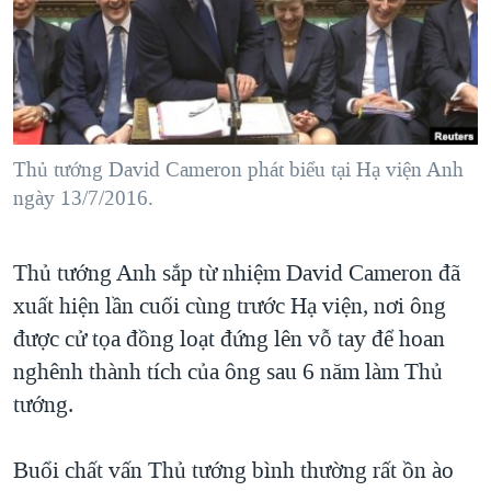
TẠI
VIDEO
"Tìm"
NGƯỜI VIỆT HẢI NGOẠI
HÀNH TRÌNH BẦU CỬ 2024
NGHE
ĐỜI SỐNG
MỘT NĂM CHIẾN TRANH TẠI DẢI GAZA
KINH TẾ
MẠNG XÃ HỘI
GIẢI MÃ VÀNH ĐAI & CON ĐƯỜNG
KHOA HỌC
NGÀY TỊ NẠN THẾ GIỚI
Thủ tướng David Cameron phát biểu tại Hạ viện Anh
SỨC KHOẺ
ngày 13/7/2016.
TRỊNH VĨNH BÌNH - NGƯỜI HẠ 'BÊN THẮNG CUỘC'
Ngôn ngữ khác
VĂN HOÁ
GROUND ZERO – XƯA VÀ NAY
THỂ THAO
Thủ tướng Anh sắp từ nhiệm David Cameron đã
CHI PHÍ CHIẾN TRANH AFGHANISTAN
GIÁO DỤC
xuất hiện lần cuối cùng trước Hạ viện, nơi ông
CÁC GIÁ TRỊ CỘNG HÒA Ở VIỆT NAM
được cử tọa đồng loạt đứng lên vỗ tay để hoan
THƯỢNG ĐỈNH TRUMP-KIM TẠI VIỆT NAM
nghênh thành tích của ông sau 6 năm làm Thủ
tướng.
TRỊNH VĨNH BÌNH VS. CHÍNH PHỦ VIỆT NAM
NGƯ DÂN VIỆT VÀ LÀN SÓNG TRỘM HẢI SÂM
Buổi chất vấn Thủ tướng bình thường rất ồn ào
BÊN KIA QUỐC LỘ: TIẾNG VỌNG TỪ NÔNG THÔN MỸ