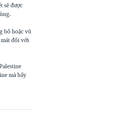
t sẽ được
vùng.
g bố hoặc vũ
 mát đối với
Palestine
tine mà bấy