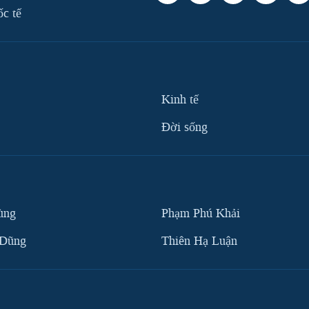
ốc tế
Kinh tế
Ðời sống
ùng
Phạm Phú Khải
 Dũng
Thiên Hạ Luận