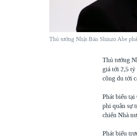
VIỆT NAM
NGƯ DÂN VIỆT VÀ LÀN SÓNG
TRỘM HẢI SÂM
BÊN KIA QUỐC LỘ: TIẾNG VỌNG
Thủ tướng Nhật Bản Shinzo Abe phát 
TỪ NÔNG THÔN MỸ
QUAN HỆ VIỆT MỸ
Thủ tướng Nh
giá tới 2,5 t
công du tới 
Phát biểu tạ
phi quân sự t
chiến Nhà nư
Phát biểu tr