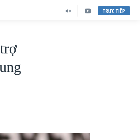
TRỰC TIẾP
trợ
rung