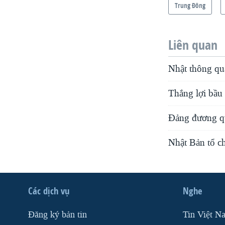
Trung Ðông
Liên quan
Nhật thông qu
Thắng lợi bầu
Đảng đương qu
Nhật Bản tổ c
Các dịch vụ
Nghe
Ðăng ký bản tin
Tin Việt N