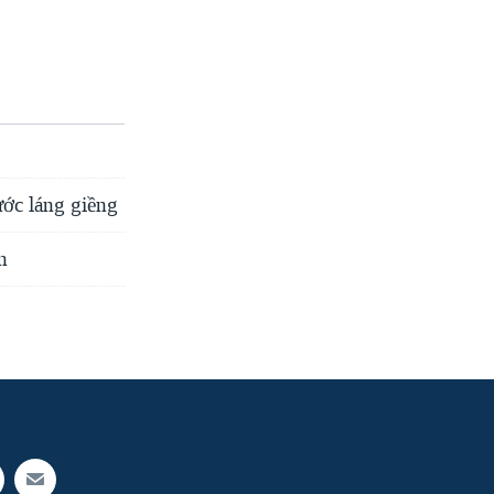
ước láng giềng
n