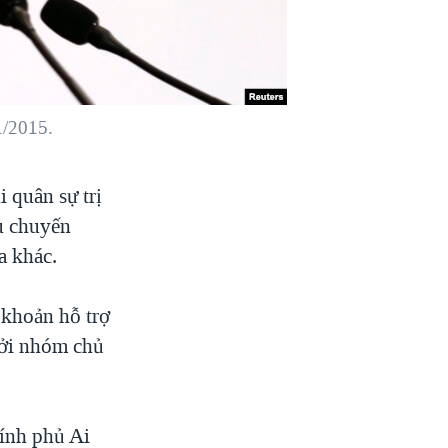
1/2015.
 quân sự trị
ầu chuyến
a khác.
 khoản hỗ trợ
 bởi nhóm chủ
ính phủ Ai