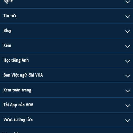
Nghe
Tin tức
Blog
Xem
Học tiếng Anh
Ban Việt ngữ đài VOA
Xem toàn trang
Tải App của VOA
Vượt tường lửa