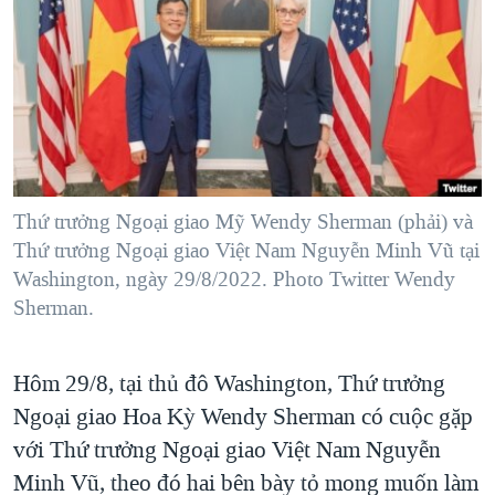
TẠI
VIDEO
"Tìm"
NGƯỜI VIỆT HẢI NGOẠI
HÀNH TRÌNH BẦU CỬ 2024
NGHE
ĐỜI SỐNG
MỘT NĂM CHIẾN TRANH TẠI DẢI GAZA
KINH TẾ
MẠNG XÃ HỘI
GIẢI MÃ VÀNH ĐAI & CON ĐƯỜNG
KHOA HỌC
NGÀY TỊ NẠN THẾ GIỚI
SỨC KHOẺ
TRỊNH VĨNH BÌNH - NGƯỜI HẠ 'BÊN THẮNG CUỘC'
Thứ trưởng Ngoại giao Mỹ Wendy Sherman (phải) và
Ngôn ngữ khác
VĂN HOÁ
GROUND ZERO – XƯA VÀ NAY
Thứ trưởng Ngoại giao Việt Nam Nguyễn Minh Vũ tại
THỂ THAO
Washington, ngày 29/8/2022. Photo Twitter Wendy
CHI PHÍ CHIẾN TRANH AFGHANISTAN
GIÁO DỤC
Sherman.
CÁC GIÁ TRỊ CỘNG HÒA Ở VIỆT NAM
THƯỢNG ĐỈNH TRUMP-KIM TẠI VIỆT NAM
Hôm 29/8, tại thủ đô Washington, Thứ trưởng
TRỊNH VĨNH BÌNH VS. CHÍNH PHỦ VIỆT NAM
Ngoại giao Hoa Kỳ Wendy Sherman có cuộc gặp
NGƯ DÂN VIỆT VÀ LÀN SÓNG TRỘM HẢI SÂM
với Thứ trưởng Ngoại giao Việt Nam Nguyễn
Minh Vũ, theo đó hai bên bày tỏ mong muốn làm
BÊN KIA QUỐC LỘ: TIẾNG VỌNG TỪ NÔNG THÔN MỸ