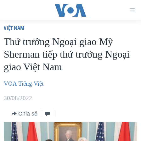
Đường
dẫn
VIỆT NAM
truy
TRANG CHỦ
Thứ trưởng Ngoại giao Mỹ
cập
VIỆT NAM
Sherman tiếp thứ trưởng Ngoại
Tới
HOA KỲ
nội
giao Việt Nam
BIỂN ĐÔNG
dung
THẾ GIỚI
chính
VOA Tiếng Việt
BLOG
Tới
30/08/2022
điều
DIỄN ĐÀN
hướng
MỤC
Chia sẻ
chính
CHUYÊN ĐỀ
TỰ DO BÁO CHÍ
Đi
HỌC TIẾNG ANH
VẠCH TRẦN TIN GIẢ
CHIẾN TRANH THƯƠNG MẠI CỦA MỸ: QUÁ KHỨ VÀ HIỆN
tới