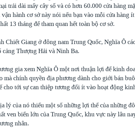
ại trải dài mấy cây số và có hơn 60.000 cửa hàng mặt
vận hành cơ sở này nói nếu bạn vào mỗi cửa hàng ít
 nhất 13 tháng để tham quan hết toàn bộ cơ sở.
tỉnh Chiết Giang ở đông nam Trung Quốc, Nghĩa Ô cá
ố cảng Thượng Hải và Ninh Ba.
ương gia xem Nghĩa Ô một nơi thuận lợi để kinh doa
 do mà chính quyền địa phương dành cho giới bán bu
ế cho tới sự can thiệp tương đối ít vào hoạt động ki
địa lý của nó thiếu một số những lợi thế của những đ
uất ven biển lớn của Trung Quốc, khu vực này lâu nay
hương nhân.