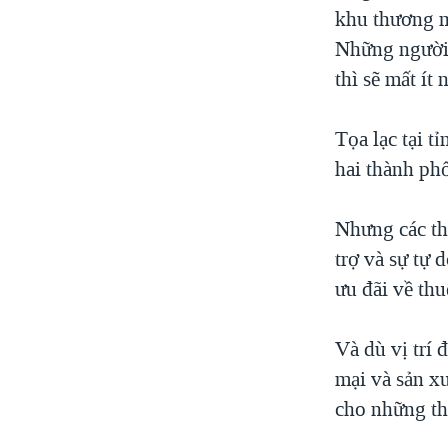
khu thương m
Những người 
thì sẽ mất ít
Tọa lạc tại 
hai thành ph
Nhưng các th
trợ và sự tự
ưu đãi về thu
Và dù vị trí 
mại và sản x
cho những t