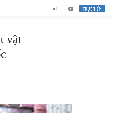
TRỰC TIẾP
t vật
ốc