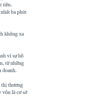
 tiền.
 nhất ba phút
ch không xa
nh vì sự hỗ
ôn, từ những
nh doanh.
ô thị thương
 vốn là cơ sở