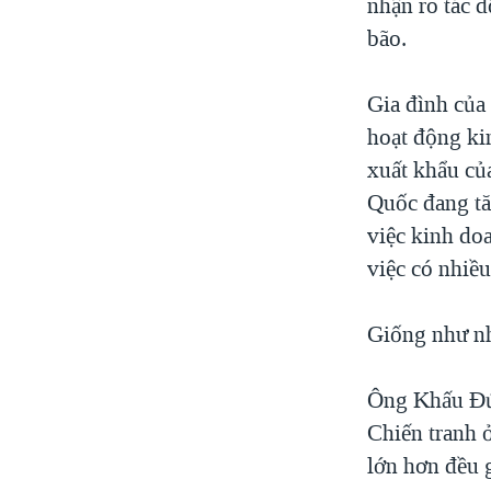
nhận rõ tác 
bão.
Gia đình của
hoạt động ki
xuất khẩu củ
Quốc đang tă
việc kinh doa
việc có nhiều
Giống như n
Ông Khấu Đức
Chiến tranh ở
lớn hơn đều 