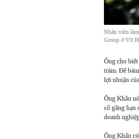
Nhân viên làm
Group ở Vũ Há
Ông cho biết
trăm. Để bám 
lợi nhuận củ
Ông Khấu nói
cố gắng hạn 
doanh nghiệp
Ông Khấu có 