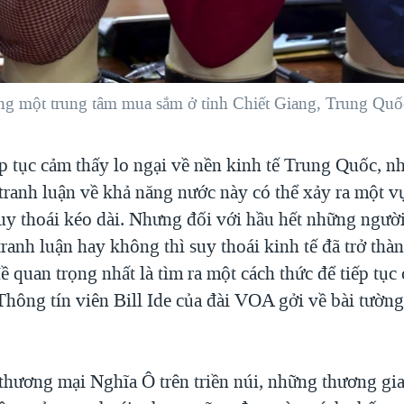
ong một trung tâm mua sắm ở tỉnh Chiết Giang, Trung Quố
ếp tục cảm thấy lo ngại về nền kinh tế Trung Quốc, 
 tranh luận về khả năng nước này có thể xảy ra một v
uy thoái kéo dài. Nhưng đối với hầu hết những ngườ
ranh luận hay không thì suy thoái kinh tế đã trở thà
ề quan trọng nhất là tìm ra một cách thức để tiếp tục
hông tín viên Bill Ide của đài VOA gởi về bài tường
thương mại Nghĩa Ô trên triền núi, những thương gi