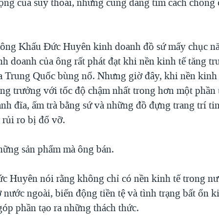
động của suy thoái, nhưng cũng đang tìm cách chống 
 ông Khấu Đức Huyên kinh doanh đồ sứ mấy chục n
nh doanh của ông rất phát đạt khi nền kinh tế tăng t
a Trung Quốc bùng nổ. Nhưng giờ đây, khi nền kinh
ng trưởng với tốc độ chậm nhất trong hơn một phần t
nh đĩa, ấm trà bằng sứ và những đồ đựng trang trí ti
 rủi ro bị đổ vỡ.
hững sản phẩm mà ông bán.
 Huyên nói rằng không chỉ có nền kinh tế trong nư
 nước ngoài, biến động tiền tệ và tình trạng bất ổn k
góp phần tạo ra những thách thức.