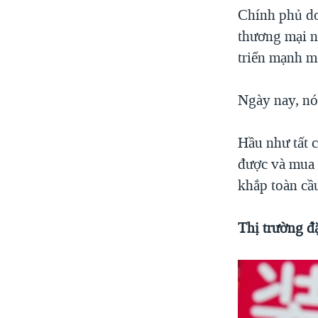
Chính phủ do
thương mại n
triển mạnh m
Ngày nay, nó
Hầu như tất c
được và mua 
khắp toàn cầ
Thị trường đặ