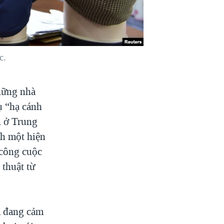
c.
những nhà
ụ “hạ cánh
i ở Trung
nh một hiện
 công cuộc
 thuật từ
a đang cảm