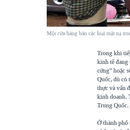
VIỆT NAM
NGƯ DÂN VIỆT VÀ LÀN SÓNG
TRỘM HẢI SÂM
Một cửa hàng bán các loại mặt nạ tr
BÊN KIA QUỐC LỘ: TIẾNG VỌNG
TỪ NÔNG THÔN MỸ
QUAN HỆ VIỆT MỸ
Trong khi ti
kinh tế đang
cứng” hoặc s
Quốc, dù có t
thực và vấn đ
kinh doanh. T
Trung Quốc.
Ở thành phố 