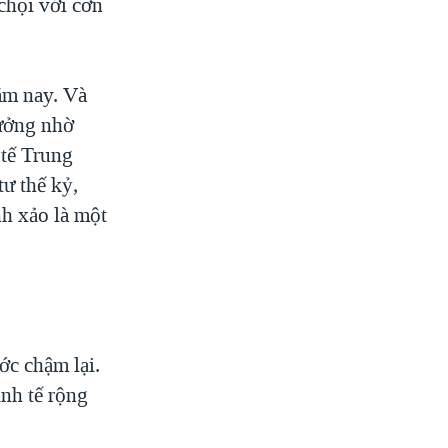
chọi với cơn
ăm nay. Và
rưởng nhờ
 tế Trung
ư thế kỷ,
nh xảo là một
ớc chậm lại.
inh tế rộng