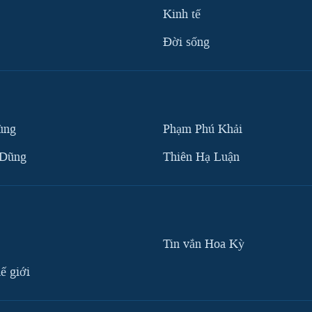
Kinh tế
Ðời sống
ùng
Phạm Phú Khải
 Dũng
Thiên Hạ Luận
Tin vắn Hoa Kỳ
ế giới