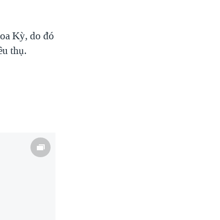
Hoa Kỳ, do đó
êu thụ.