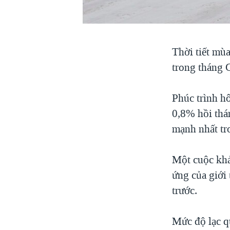
VIỆT NAM
NGƯ DÂN VIỆT VÀ LÀN SÓNG
TRỘM HẢI SÂM
Thời tiết mù
BÊN KIA QUỐC LỘ: TIẾNG VỌNG
trong tháng G
TỪ NÔNG THÔN MỸ
QUAN HỆ VIỆT MỸ
Phúc trình h
0,8% hồi thá
mạnh nhất tr
Một cuộc khả
ứng của giới 
trước.
Mức độ lạc qu