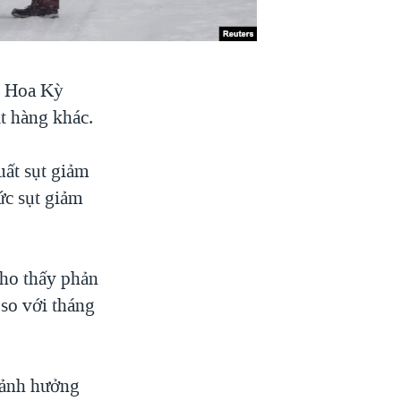
y Hoa Kỳ
ặt hàng khác.
uất sụt giảm
ức sụt giảm
ho thấy phản
 so với tháng
ị ảnh hưởng