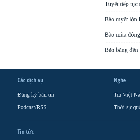
Tuyết tiếp tụ
Bão tuyết lớn
Bão mùa đông
Bão băng đến 
Các dịch vụ
Nghe
Ðăng ký bản tin
Tin Việt N
Podcast/RSS
Thời sự qu
Tin tức