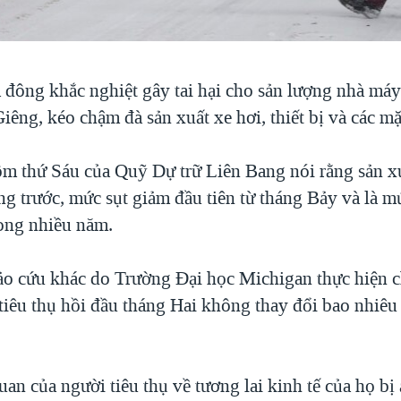
a đông khắc nghiệt gây tai hại cho sản lượng nhà má
iêng, kéo chậm đà sản xuất xe hơi, thiết bị và các m
ôm thứ Sáu của Quỹ Dự trữ Liên Bang nói rằng sản x
ng trước, mức sụt giảm đầu tiên từ tháng Bảy và là m
ong nhiều năm.
o cứu khác do Trường Đại học Michigan thực hiện c
tiêu thụ hồi đầu tháng Hai không thay đổi bao nhiêu
an của người tiêu thụ về tương lai kinh tế của họ b