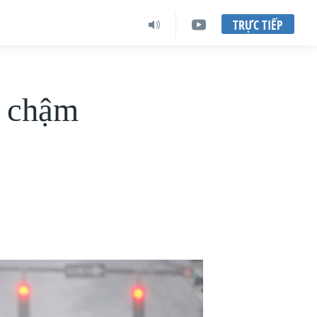
TRỰC TIẾP
m chậm