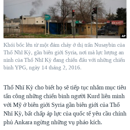
TẠI
VIDEO
"Tìm"
NGƯỜI VIỆT HẢI NGOẠI
HÀNH TRÌNH BẦU CỬ 2024
NGHE
ĐỜI SỐNG
MỘT NĂM CHIẾN TRANH TẠI DẢI GAZA
KINH TẾ
MẠNG XÃ HỘI
GIẢI MÃ VÀNH ĐAI & CON ĐƯỜNG
KHOA HỌC
NGÀY TỊ NẠN THẾ GIỚI
Khói bốc lên từ một đám cháy ở thị trấn Nusaybin của
SỨC KHOẺ
Thổ Nhĩ Kỳ, gần biên giới Syria, nơi mà lực lượng an
TRỊNH VĨNH BÌNH - NGƯỜI HẠ 'BÊN THẮNG CUỘC'
Ngôn ngữ khác
VĂN HOÁ
ninh của Thổ Nhĩ Kỳ đang chiến đấu với những chiến
GROUND ZERO – XƯA VÀ NAY
binh YPG, ngày 14 tháng 2, 2016.
THỂ THAO
CHI PHÍ CHIẾN TRANH AFGHANISTAN
GIÁO DỤC
CÁC GIÁ TRỊ CỘNG HÒA Ở VIỆT NAM
Thổ Nhĩ Kỳ cho biết họ sẽ tiếp tục nhắm mục tiêu
tấn công những chiến binh người Kurd liên minh
THƯỢNG ĐỈNH TRUMP-KIM TẠI VIỆT NAM
với Mỹ ở biên giới Syria gần biên giới của Thổ
TRỊNH VĨNH BÌNH VS. CHÍNH PHỦ VIỆT NAM
Nhĩ Kỳ, bất chấp áp lực của quốc tế yêu cầu chính
NGƯ DÂN VIỆT VÀ LÀN SÓNG TRỘM HẢI SÂM
phủ Ankara ngừng những vụ pháo kích.
BÊN KIA QUỐC LỘ: TIẾNG VỌNG TỪ NÔNG THÔN MỸ