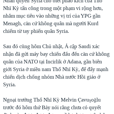
Nhân quyền Syria cho biết pháo kích của Thổ
Nhĩ Kỳ tấn công trong một phạm vi rộng hơn,
nhắm mục tiêu vào những vị trí của YPG gần
Menagh, căn cứ không quân mà người Kurd
chiếm từ tay phiến quân Syria.
Sau đó cũng hôm Chủ nhật, Ả-rập Saudi xác
nhận đã gửi máy bay chiến đấu đến căn cứ không
quân của NATO tại Incirlik ở Adana, gần biên
giới Syria ở miền nam Thổ Nhĩ Kỳ, để đẩy mạnh
chiến dịch chống nhóm Nhà nước Hồi giáo ở
Syria.
Ngoại trưởng Thổ Nhĩ Kỳ Melvin Çavuşoğlu
trước đó hôm thứ Bảy nói rằng chưa có quyết