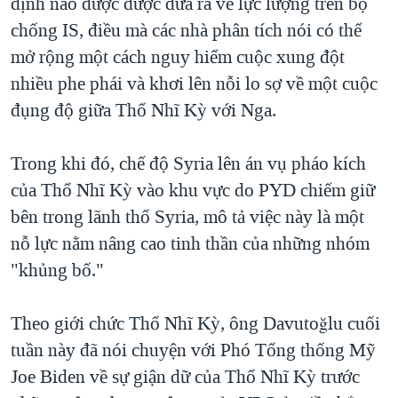
định nào được được đưa ra về lực lượng trên bộ
chống IS, điều mà các nhà phân tích nói có thể
mở rộng một cách nguy hiểm cuộc xung đột
nhiều phe phái và khơi lên nỗi lo sợ về một cuộc
đụng độ giữa Thổ Nhĩ Kỳ với Nga.
Trong khi đó, chế độ Syria lên án vụ pháo kích
của Thổ Nhĩ Kỳ vào khu vực do PYD chiếm giữ
bên trong lãnh thổ Syria, mô tả việc này là một
nỗ lực nằm nâng cao tinh thần của những nhóm
"khủng bố."
Theo giới chức Thổ Nhĩ Kỳ, ông Davutoğlu cuối
tuần này đã nói chuyện với Phó Tổng thống Mỹ
Joe Biden về sự giận dữ của Thổ Nhĩ Kỳ trước