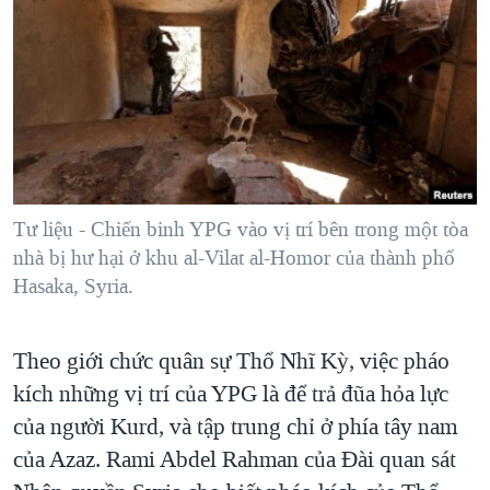
Tư liệu - Chiến binh YPG vào vị trí bên trong một tòa
nhà bị hư hại ở khu al-Vilat al-Homor của thành phố
Hasaka, Syria.
Theo giới chức quân sự Thổ Nhĩ Kỳ, việc pháo
kích những vị trí của YPG là để trả đũa hỏa lực
của người Kurd, và tập trung chỉ ở phía tây nam
của Azaz. Rami Abdel Rahman của Đài quan sát