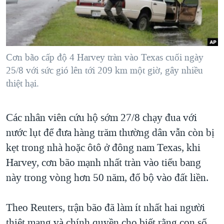
TẠI
VIDEO
"Tìm"
NGƯỜI VIỆT HẢI NGOẠI
HÀNH TRÌNH BẦU CỬ 2024
NGHE
ĐỜI SỐNG
MỘT NĂM CHIẾN TRANH TẠI DẢI GAZA
KINH TẾ
MẠNG XÃ HỘI
Cơn bão cấp độ 4 Harvey tràn vào Texas cuối ngày
GIẢI MÃ VÀNH ĐAI & CON ĐƯỜNG
KHOA HỌC
25/8 với sức gió lên tới 209 km một giờ, gây nhiều
NGÀY TỊ NẠN THẾ GIỚI
thiệt hại.
SỨC KHOẺ
TRỊNH VĨNH BÌNH - NGƯỜI HẠ 'BÊN THẮNG CUỘC'
Ngôn ngữ khác
VĂN HOÁ
GROUND ZERO – XƯA VÀ NAY
Các nhân viên cứu hộ sớm 27/8 chạy đua với
THỂ THAO
CHI PHÍ CHIẾN TRANH AFGHANISTAN
nước lụt để đưa hàng trăm thường dân vẫn còn bị
GIÁO DỤC
kẹt trong nhà hoặc ôtô ở đông nam Texas, khi
CÁC GIÁ TRỊ CỘNG HÒA Ở VIỆT NAM
Harvey, cơn bão mạnh nhất tràn vào tiểu bang
THƯỢNG ĐỈNH TRUMP-KIM TẠI VIỆT NAM
này trong vòng hơn 50 năm, đổ bộ vào đất liền.
TRỊNH VĨNH BÌNH VS. CHÍNH PHỦ VIỆT NAM
NGƯ DÂN VIỆT VÀ LÀN SÓNG TRỘM HẢI SÂM
Theo Reuters, trận bão đã làm ít nhất hai người
BÊN KIA QUỐC LỘ: TIẾNG VỌNG TỪ NÔNG THÔN MỸ
thiệt mạng và chính quyền cho biết rằng con số