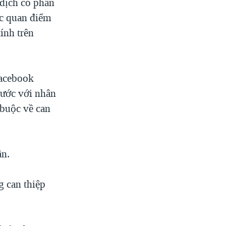
 dịch có phần
c quan điểm
ính trên
Facebook
rước với nhân
 buộc về can
ần.
g can thiệp