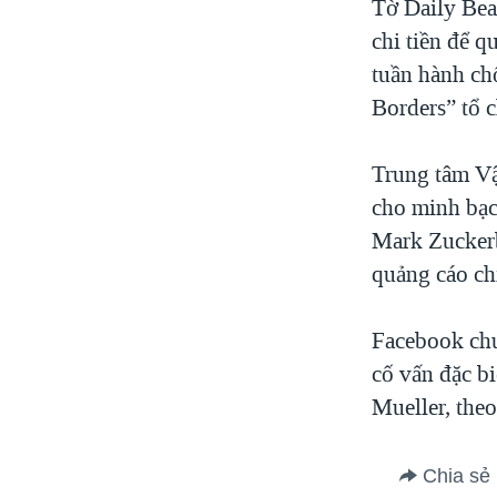
Tờ Daily Beas
chi tiền để 
tuần hành ch
Borders” tổ 
Trung tâm Vậ
cho minh bạc
Mark Zuckerb
quảng cáo chí
Facebook chư
cố vấn đặc bi
Mueller, theo
Chia sẻ