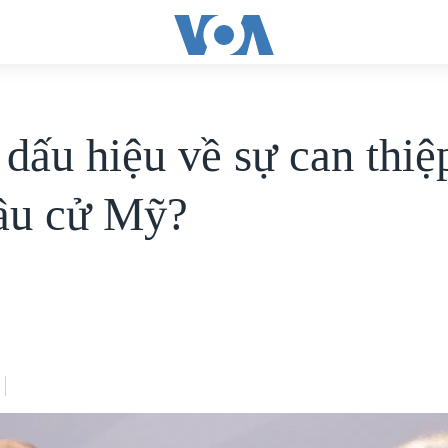
dấu hiệu về sự can thi
ầu cử Mỹ?