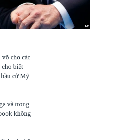
 võ cho các
 cho biết
c bầu cử Mỹ
ga và trong
cebook không