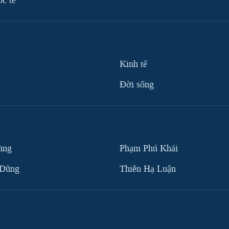
ốc tế
Kinh tế
Ðời sống
ùng
Phạm Phú Khải
 Dũng
Thiên Hạ Luận