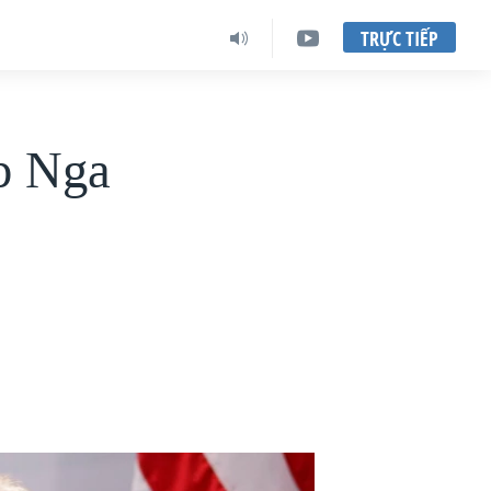
TRỰC TIẾP
ệp Nga