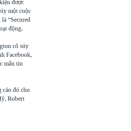
 kiện được
súy một cuộc
 là “Secured
oạt động.
gton cổ súy
ành Facebook,
c mẫu tin
g cáo đó cho
Mỹ, Robert