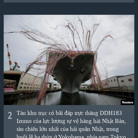
QUAN HỆ VIỆT MỸ
2
Tàu khu trục có bãi đáp trực thăng DDH183
Izumo của lực lượng tự vệ hàng hải Nhật Bản,
tàu chiến lớn nhất của hải quân Nhật, trong
buổi lễ hạ thủy ở Yokohama, phía nam Tokyo.