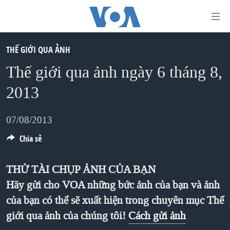
Đường
dẫn
truy
THẾ GIỚI QUA ẢNH
TRANG CHỦ
cập
Thế giới qua ảnh ngày 6 tháng 8,
VIỆT NAM
Tới
2013
HOA KỲ
nội
BIỂN ĐÔNG
dung
07/08/2013
THẾ GIỚI
chính
Chia sẻ
BLOG
Tới
điều
DIỄN ĐÀN
THỬ TÀI CHỤP ẢNH CỦA BẠN
hướng
Hãy gửi cho VOA những bức ảnh của bạn và ảnh
MỤC
chính
của bạn có thể sẽ xuất hiện trong chuyên mục Thế
CHUYÊN ĐỀ
TỰ DO BÁO CHÍ
Đi
giới qua ảnh của chúng tôi!
Cách gửi ảnh
HỌC TIẾNG ANH
VẠCH TRẦN TIN GIẢ
CHIẾN TRANH THƯƠNG MẠI CỦA MỸ: QUÁ KHỨ VÀ HIỆN
tới