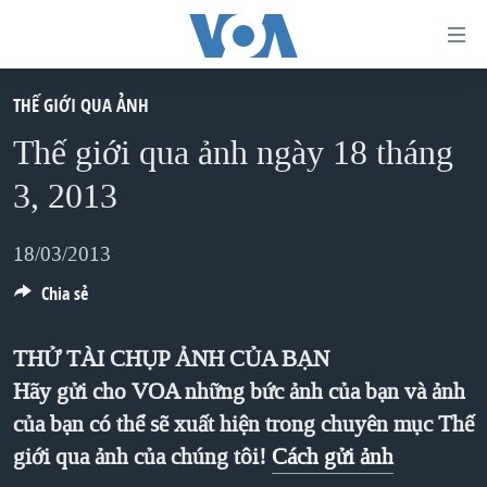
Đường
dẫn
truy
THẾ GIỚI QUA ẢNH
TRANG CHỦ
cập
Thế giới qua ảnh ngày 18 tháng
VIỆT NAM
Tới
3, 2013
HOA KỲ
nội
BIỂN ĐÔNG
dung
18/03/2013
THẾ GIỚI
chính
Chia sẻ
BLOG
Tới
điều
DIỄN ĐÀN
THỬ TÀI CHỤP ẢNH CỦA BẠN
hướng
Hãy gửi cho VOA những bức ảnh của bạn và ảnh
MỤC
chính
của bạn có thể sẽ xuất hiện trong chuyên mục Thế
CHUYÊN ĐỀ
TỰ DO BÁO CHÍ
Đi
giới qua ảnh của chúng tôi!
Cách gửi ảnh
HỌC TIẾNG ANH
VẠCH TRẦN TIN GIẢ
CHIẾN TRANH THƯƠNG MẠI CỦA MỸ: QUÁ KHỨ VÀ HIỆN
tới