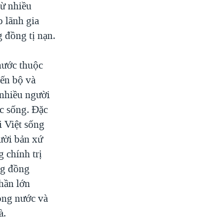
từ nhiều
o lãnh gia
g đồng tị nạn.
 nước thuộc
iến bộ và
 nhiều người
c sống. Đặc
i Việt sống
ười bản xứ
 chính trị
ng đồng
hần lớn
rong nước và
à.