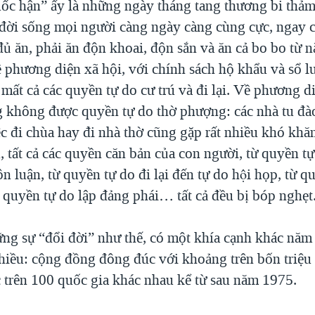
ốc hận” ấy là những ngày tháng tang thương bi thả
, đời sống mọi người càng ngày càng cùng cực, ngay c
ủ ăn, phải ăn độn khoai, độn sắn và ăn cả bo bo từ 
 phương diện xã hội, với chính sách hộ khẩu và sổ l
mất cả các quyền tự do cư trú và đi lại. Về phương di
g không được quyền tự do thờ phượng: các nhà tu đào 
ệc đi chùa hay đi nhà thờ cũng gặp rất nhiều khó kh
ị, tất cả các quyền căn bản của con người, từ quyền t
n luận, từ quyền tự do đi lại đến tự do hội họp, từ q
 quyền tự do lập đảng phái… tất cả đều bị bóp nghẹt
ng sự “đổi đời” như thế, có một khía cạnh khác năm
hiều: cộng đồng đông đúc với khoảng trên bốn triệu
c trên 100 quốc gia khác nhau kể từ sau năm 1975.