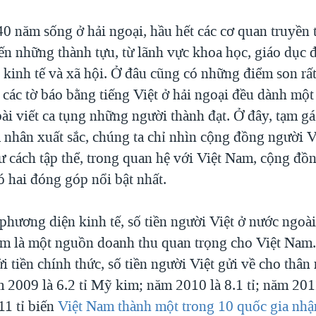
 40 năm sống ở hải ngoại, hầu hết các cơ quan truyền
n những thành tựu, từ lãnh vực khoa học, giáo dục đ
, kinh tế và xã hội. Ở đâu cũng có những điểm son rấ
các tờ báo bằng tiếng Việt ở hải ngoại đều dành một
bài viết ca tụng những người thành đạt. Ở đây, tạm g
 nhân xuất sắc, chúng ta chỉ nhìn cộng đồng người 
tư cách tập thể, trong quan hệ với Việt Nam, cộng đồ
ó hai đóng góp nổi bật nhất.
phương diện kinh tế, số tiền người Việt ở nước ngoài
 là một nguồn doanh thu quan trọng cho Việt Nam.
 tiền chính thức, số tiền người Việt gửi về cho thân
2009 là 6.2 tỉ Mỹ kim; năm 2010 là 8.1 tỉ; năm 2011
11 tỉ biến
Việt Nam thành một trong 10 quốc gia nhậ