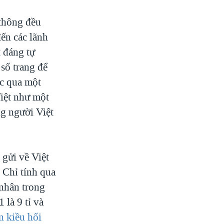
 thông đều
ến các lãnh
t đáng tự
 số trang để
ác qua một
Việt như một
ng người Việt
 gửi về Việt
 Chỉ tính qua
 nhân trong
 là 9 tỉ và
n kiều hối