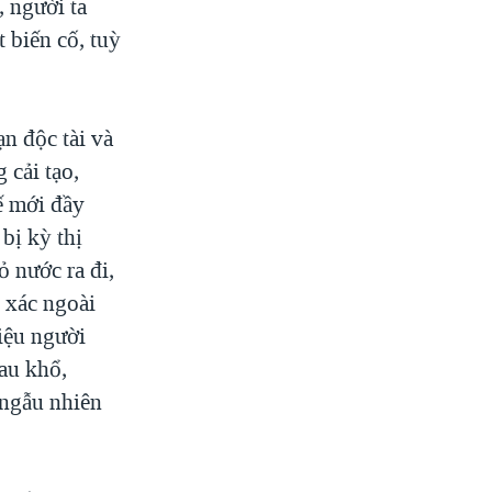
, người ta
 biến cố, tuỳ
ạn độc tài và
 cải tạo,
ế mới đầy
bị kỳ thị
ỏ nước ra đi,
ỏ xác ngoài
riệu người
đau khổ,
 ngẫu nhiên