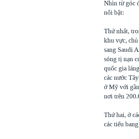
Nhìn từ góc 
nổi bật:
Thứ nhất, tro
khu vực, chủ 
sang Saudi Ar
sóng tị nạn c
quốc gia láng
các nước Tây
ở Mỹ với gần
nơi trên 200
Thứ hai, ở c
các tiểu ban