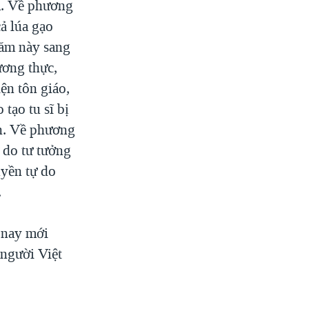
m. Về phương
ả lúa gạo
năm này sang
ương thực,
ện tôn giáo,
tạo tu sĩ bị
ăn. Về phương
ự do tư tưởng
uyền tự do
.
 nay mới
 người Việt