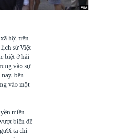
xã hội trên
lịch sử Việt
c biệt ở hải
trung vào sự
 nay, bên
rung vào một
quyền miền
vượt biển để
gười ta chỉ