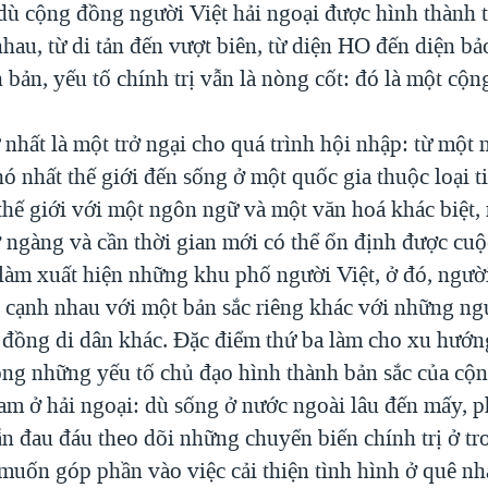
dù cộng đồng người Việt hải ngoại được hình thành 
au, từ di tản đến vượt biên, từ diện HO đến diện bả
n bản, yếu tố chính trị vẫn là nòng cốt: đó là một cộn
nhất là một trở ngại cho quá trình hội nhập: từ một
ó nhất thế giới đến sống ở một quốc gia thuộc loại t
 thế giới với một ngôn ngữ và một văn hoá khác biệt,
 ngàng và cần thời gian mới có thể ổn định được cuộ
 làm xuất hiện những khu phố người Việt, ở đó, ngườ
n cạnh nhau với một bản sắc riêng khác với những ng
 đồng di dân khác. Đặc điểm thứ ba làm cho xu hướng
ong những yếu tố chủ đạo hình thành bản sắc của cộ
am ở hải ngoại: dù sống ở nước ngoài lâu đến mấy, p
ẫn đau đáu theo dõi những chuyển biến chính trị ở t
 muốn góp phần vào việc cải thiện tình hình ở quê nh