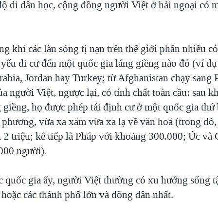
độ di dân học, cộng đồng người Việt ở hải ngoại có 
ng khi các làn sóng tị nạn trên thế giới phần nhiều có
yếu di cư đến một quốc gia láng giềng nào đó (ví dụ
abia, Jordan hay Turkey; từ Afghanistan chạy sang P
ủa người Việt, ngược lại, có tính chất toàn cầu: sau k
 giềng, họ được phép tái định cư ở một quốc gia thứ b
 phương, vừa xa xăm vừa xa lạ về văn hoá (trong đó,
 2 triệu; kế tiếp là Pháp với khoảng 300.000; Úc và
.000 người).
ác quốc gia ấy, người Việt thường có xu hướng sống t
g hoặc các thành phố lớn và đông dân nhất.