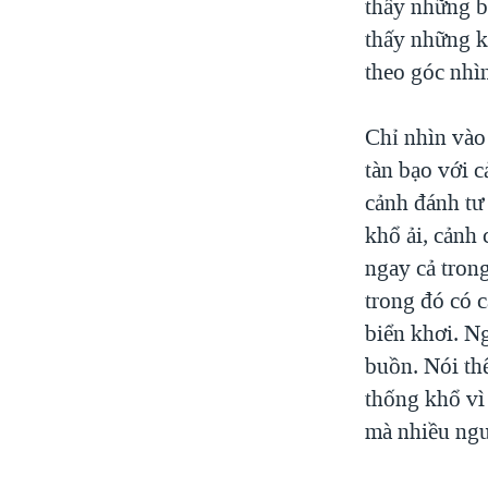
thấy những bi
thấy những k
theo góc nhì
Chỉ nhìn vào 
tàn bạo với c
cảnh đánh tư
khổ ải, cảnh 
ngay cả trong
trong đó có c
biển khơi. Ng
buồn. Nói thế
thống khổ vì
mà nhiều ngư