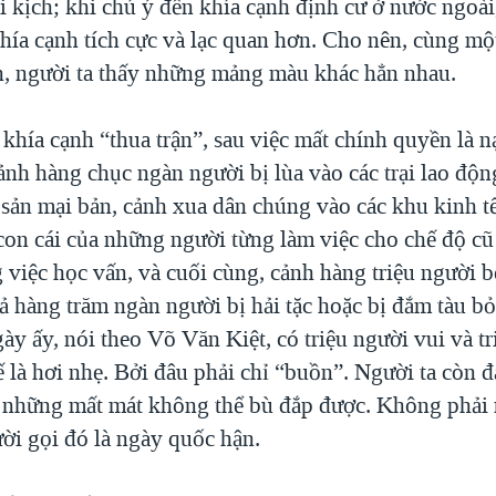
 kịch; khi chú ý đến khía cạnh định cư ở nước ngoài
hía cạnh tích cực và lạc quan hơn. Cho nên, cùng một
n, người ta thấy những mảng màu khác hẳn nhau.
khía cạnh “thua trận”, sau việc mất chính quyền là n
ảnh hàng chục ngàn người bị lùa vào các trại lao động
 sản mại bản, cảnh xua dân chúng vào các khu kinh t
con cái của những người từng làm việc cho chế độ cũ 
 việc học vấn, và cuối cùng, cảnh hàng triệu người b
ả hàng trăm ngàn người bị hải tặc hoặc bị đắm tàu b
ày ấy, nói theo Võ Văn Kiệt, có triệu người vui và t
 là hơi nhẹ. Bởi đâu phải chỉ “buồn”. Người ta còn 
 những mất mát không thể bù đắp được. Không phải
ời gọi đó là ngày quốc hận.