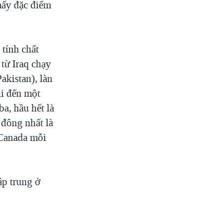
mấy đặc điểm
 tính chất
 từ Iraq chạy
akistan), làn
hi đến một
a, hầu hết là
 đông nhất là
 Canada mỗi
ập trung ở