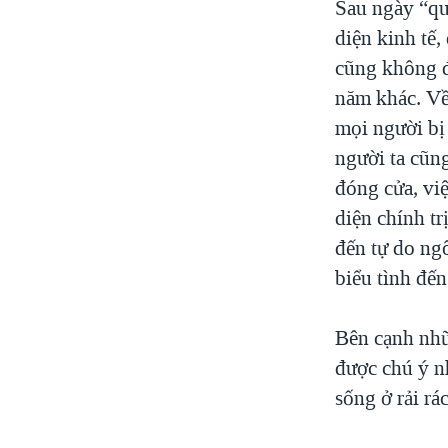
Sau ngày “qu
diện kinh tế
cũng không đ
năm khác. Về
mọi người bị 
người ta cũn
đóng cửa, vi
diện chính tr
đến tự do ngô
biểu tình đến
Bên cạnh nhữ
được chú ý n
sống ở rải rá