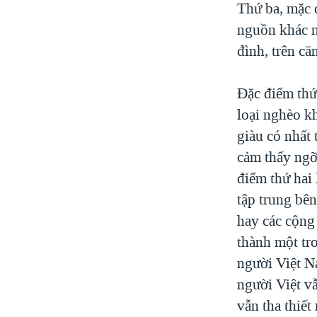
Thứ ba, mặc 
nguồn khác nh
đình, trên că
Đặc điểm thứ 
loại nghèo kh
giàu có nhất
cảm thấy ngỡ
điểm thứ hai
tập trung bê
hay các cộng
thành một tr
người Việt N
người Việt v
vẫn tha thiết