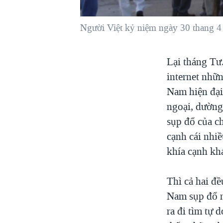
VIỆT NAM
Người Việt kỷ niệm ngày 30 thang 4
NGƯ DÂN VIỆT VÀ LÀN SÓNG
TRỘM HẢI SÂM
BÊN KIA QUỐC LỘ: TIẾNG VỌNG
Lại tháng Tư.
TỪ NÔNG THÔN MỸ
internet nhữn
QUAN HỆ VIỆT MỸ
Nam hiện đại:
ngoại, dường
sụp đổ của c
cạnh cái nhiề
khía cạnh kh
Thì cả hai đ
Nam sụp đổ n
ra đi tìm tự 