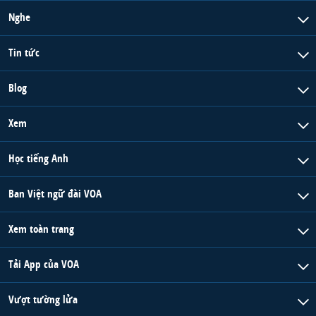
Nghe
Tin tức
Blog
Xem
Học tiếng Anh
Ban Việt ngữ đài VOA
Xem toàn trang
Tải App của VOA
Vượt tường lửa