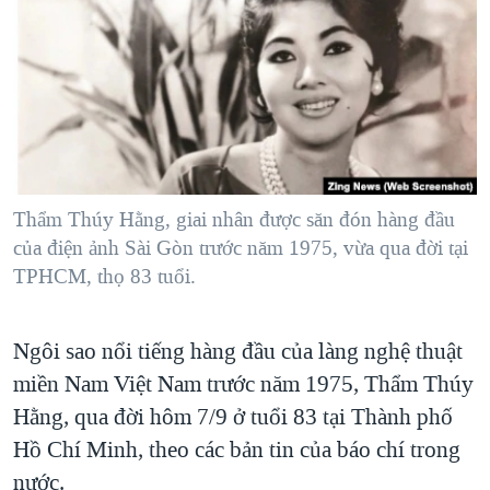
TẠI
VIDEO
"Tìm"
NGƯỜI VIỆT HẢI NGOẠI
HÀNH TRÌNH BẦU CỬ 2024
NGHE
ĐỜI SỐNG
MỘT NĂM CHIẾN TRANH TẠI DẢI GAZA
KINH TẾ
MẠNG XÃ HỘI
GIẢI MÃ VÀNH ĐAI & CON ĐƯỜNG
KHOA HỌC
NGÀY TỊ NẠN THẾ GIỚI
SỨC KHOẺ
TRỊNH VĨNH BÌNH - NGƯỜI HẠ 'BÊN THẮNG CUỘC'
Thẩm Thúy Hằng, giai nhân được săn đón hàng đầu
Ngôn ngữ khác
VĂN HOÁ
GROUND ZERO – XƯA VÀ NAY
của điện ảnh Sài Gòn trước năm 1975, vừa qua đời tại
THỂ THAO
TPHCM, thọ 83 tuổi.
CHI PHÍ CHIẾN TRANH AFGHANISTAN
GIÁO DỤC
CÁC GIÁ TRỊ CỘNG HÒA Ở VIỆT NAM
Ngôi sao nổi tiếng hàng đầu của làng nghệ thuật
THƯỢNG ĐỈNH TRUMP-KIM TẠI VIỆT NAM
miền Nam Việt Nam trước năm 1975, Thẩm Thúy
TRỊNH VĨNH BÌNH VS. CHÍNH PHỦ VIỆT NAM
Hằng, qua đời hôm 7/9 ở tuổi 83 tại Thành phố
NGƯ DÂN VIỆT VÀ LÀN SÓNG TRỘM HẢI SÂM
Hồ Chí Minh, theo các bản tin của báo chí trong
nước.
BÊN KIA QUỐC LỘ: TIẾNG VỌNG TỪ NÔNG THÔN MỸ