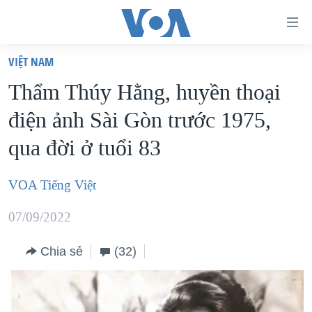
Đường
dẫn
VIỆT NAM
truy
TRANG CHỦ
Thẩm Thúy Hằng, huyền thoại
cập
VIỆT NAM
điện ảnh Sài Gòn trước 1975,
Tới
HOA KỲ
nội
qua đời ở tuổi 83
BIỂN ĐÔNG
dung
THẾ GIỚI
chính
VOA Tiếng Việt
BLOG
Tới
07/09/2022
điều
DIỄN ĐÀN
hướng
MỤC
Chia sẻ
(32)
chính
CHUYÊN ĐỀ
TỰ DO BÁO CHÍ
Đi
HỌC TIẾNG ANH
VẠCH TRẦN TIN GIẢ
CHIẾN TRANH THƯƠNG MẠI CỦA MỸ: QUÁ KHỨ VÀ HIỆN
tới