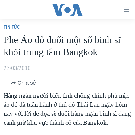
Đường
dẫn
TIN TỨC
truy
TRANG CHỦ
Phe Áo đỏ đuổi một số binh sĩ
cập
VIỆT NAM
khỏi trung tâm Bangkok
Tới
HOA KỲ
nội
BIỂN ĐÔNG
27/03/2010
dung
THẾ GIỚI
chính
Chia sẻ
BLOG
Tới
Hàng ngàn người biểu tình chống chính phủ mặc
điều
DIỄN ĐÀN
áo đỏ đã tuần hành ở thủ đô Thái Lan ngày hôm
hướng
MỤC
nay với lời đe dọa sẽ đuổi hàng ngàn binh sĩ đang
chính
CHUYÊN ĐỀ
TỰ DO BÁO CHÍ
canh giữ khu vực thành cổ của Bangkok.
Đi
HỌC TIẾNG ANH
VẠCH TRẦN TIN GIẢ
CHIẾN TRANH THƯƠNG MẠI CỦA MỸ: QUÁ KHỨ VÀ HIỆN
tới