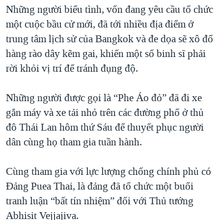
TẠI
Những người biểu tình, vốn đang yêu cầu tổ chức
VIDEO
"Tìm"
NGƯỜI VIỆT HẢI NGOẠI
HÀNH TRÌNH BẦU CỬ 2024
một cuộc bầu cử mới, đã tới nhiều địa điểm ở
NGHE
ĐỜI SỐNG
trung tâm lịch sử của Bangkok và đe dọa sẽ xô đổ
MỘT NĂM CHIẾN TRANH TẠI DẢI GAZA
KINH TẾ
hàng rào dây kẽm gai, khiến một số binh sĩ phải
MẠNG XÃ HỘI
GIẢI MÃ VÀNH ĐAI & CON ĐƯỜNG
KHOA HỌC
rời khỏi vị trí để tránh đụng độ.
NGÀY TỊ NẠN THẾ GIỚI
SỨC KHOẺ
TRỊNH VĨNH BÌNH - NGƯỜI HẠ 'BÊN THẮNG CUỘC'
Những người được gọi là “Phe Áo đỏ” đã đi xe
Ngôn ngữ khác
VĂN HOÁ
GROUND ZERO – XƯA VÀ NAY
gắn máy và xe tải nhỏ trên các đường phố ở thủ
THỂ THAO
đô Thái Lan hôm thứ Sáu để thuyết phục người
CHI PHÍ CHIẾN TRANH AFGHANISTAN
GIÁO DỤC
dân cùng họ tham gia tuần hành.
CÁC GIÁ TRỊ CỘNG HÒA Ở VIỆT NAM
THƯỢNG ĐỈNH TRUMP-KIM TẠI VIỆT NAM
Cùng tham gia với lực lượng chống chính phủ có
TRỊNH VĨNH BÌNH VS. CHÍNH PHỦ VIỆT NAM
Đảng Puea Thai, là đảng đã tổ chức một buổi
NGƯ DÂN VIỆT VÀ LÀN SÓNG TRỘM HẢI SÂM
tranh luận “bất tín nhiệm” đối với Thủ tướng
Abhisit Vejjajiva.
BÊN KIA QUỐC LỘ: TIẾNG VỌNG TỪ NÔNG THÔN MỸ