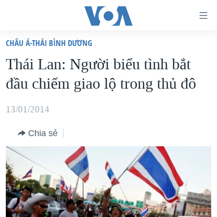
Đường
dẫn
CHÂU Á-THÁI BÌNH DƯƠNG
truy
TRANG CHỦ
Thái Lan: Người biểu tình bắt
cập
VIỆT NAM
đầu chiếm giao lộ trong thủ đô
Tới
HOA KỲ
nội
BIỂN ĐÔNG
13/01/2014
dung
THẾ GIỚI
chính
Chia sẻ
BLOG
Tới
điều
DIỄN ĐÀN
hướng
MỤC
chính
CHUYÊN ĐỀ
TỰ DO BÁO CHÍ
Đi
HỌC TIẾNG ANH
VẠCH TRẦN TIN GIẢ
CHIẾN TRANH THƯƠNG MẠI CỦA MỸ: QUÁ KHỨ VÀ HIỆN
tới