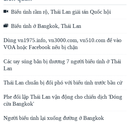
u
i
Biểu tình rầm rộ, Thái Lan giải tán Quốc hội
s
d
s
e
Biểu tình ở Bangkok, Thái Lan
l
i
Dùng vn1975.info, vn3000.com, vn510.com để vào
VOA hoặc Facebook nếu bị chặn
d
e
Các tay súng bắn bị thương 7 người biểu tình ở Thái
Lan
Thái Lan chuẩn bị đối phó với biểu tình trước bầu cử
Phe đối lập Thái Lan vận động cho chiến dịch 'Đóng
cửa Bangkok'
Người biểu tình lại xuống đường ở Bangkok