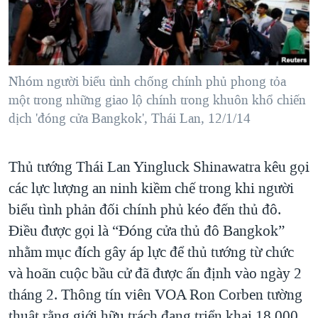
TẠI
VIDEO
"Tìm"
NGƯỜI VIỆT HẢI NGOẠI
HÀNH TRÌNH BẦU CỬ 2024
NGHE
ĐỜI SỐNG
MỘT NĂM CHIẾN TRANH TẠI DẢI GAZA
KINH TẾ
MẠNG XÃ HỘI
Nhóm người biểu tình chống chính phủ phong tỏa
GIẢI MÃ VÀNH ĐAI & CON ĐƯỜNG
KHOA HỌC
một trong những giao lộ chính trong khuôn khổ chiến
NGÀY TỊ NẠN THẾ GIỚI
dịch 'đóng cửa Bangkok', Thái Lan, 12/1/14
SỨC KHOẺ
TRỊNH VĨNH BÌNH - NGƯỜI HẠ 'BÊN THẮNG CUỘC'
Ngôn ngữ khác
VĂN HOÁ
GROUND ZERO – XƯA VÀ NAY
Thủ tướng Thái Lan Yingluck Shinawatra kêu gọi
THỂ THAO
CHI PHÍ CHIẾN TRANH AFGHANISTAN
các lực lượng an ninh kiềm chế trong khi người
GIÁO DỤC
biểu tình phản đối chính phủ kéo đến thủ đô.
CÁC GIÁ TRỊ CỘNG HÒA Ở VIỆT NAM
Điều được gọi là “Đóng cửa thủ đô Bangkok”
THƯỢNG ĐỈNH TRUMP-KIM TẠI VIỆT NAM
nhằm mục đích gây áp lực để thủ tướng từ chức
TRỊNH VĨNH BÌNH VS. CHÍNH PHỦ VIỆT NAM
và hoãn cuộc bầu cử đã được ấn định vào ngày 2
NGƯ DÂN VIỆT VÀ LÀN SÓNG TRỘM HẢI SÂM
tháng 2. Thông tín viên VOA Ron Corben tường
BÊN KIA QUỐC LỘ: TIẾNG VỌNG TỪ NÔNG THÔN MỸ
thuật rằng giới hữu trách đang triển khai 18.000