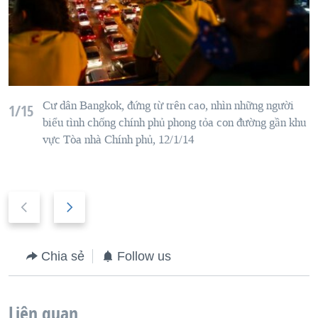
Cư dân Bangkok, đứng từ trên cao, nhìn những người
1/15
biểu tình chống chính phủ phong tỏa con đường gần khu
vực Tòa nhà Chính phủ, 12/1/14
P
N
r
e
e
x
Chia sẻ
Follow us
v
t
i
s
o
l
Liên quan