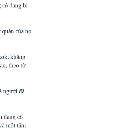
 cô đang bị
ứ quán của họ
gkok, khẳng
an, theo tờ
à người đã
n đang cố
và một tấm