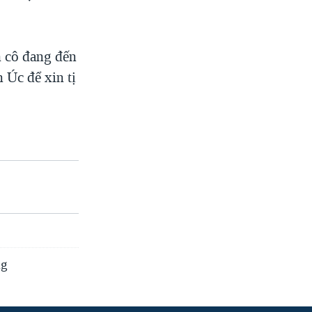
h cô đang đến
 Úc để xin tị
ng