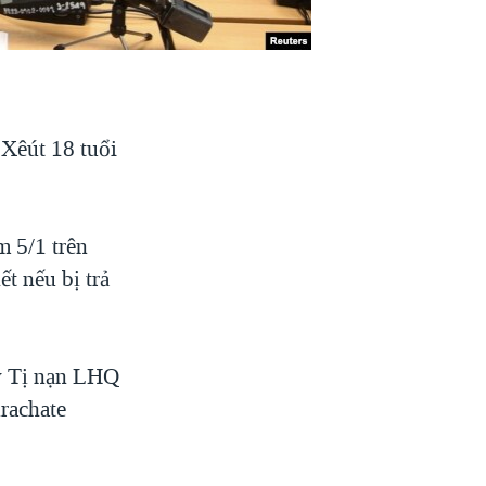
 Xêút 18 tuổi
 5/1 trên
t nếu bị trả
ủy Tị nạn LHQ
rachate