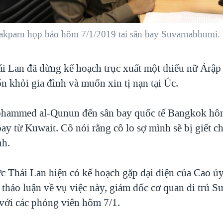
Hakparn họp báo hôm 7/1/2019 tai sân bay Suvarnabhumi.
i Lan đã dừng kế hoạch trục xuất một thiếu nữ Ảrập
n khỏi gia đình và muốn xin tị nạn tại Úc.
hammed al-Qunun đến sân bay quốc tế Bangkok hôm
y từ Kuwait. Cô nói rằng cô lo sợ mình sẽ bị giết chế
nh.
c Thái Lan hiện có kế hoạch gặp đại diện của Cao 
hảo luận về vụ việc này, giám đốc cơ quan di trú Su
với các phóng viên hôm 7/1.