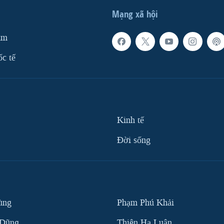
Mạng xã hội
am
ốc tế
Kinh tế
Ðời sống
ùng
Phạm Phú Khải
 Dũng
Thiên Hạ Luận