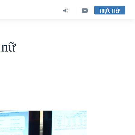
TRỰC TIẾP
 nữ