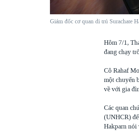
VIỆT NAM
NGƯ DÂN VIỆT VÀ LÀN SÓNG
Giám đốc cơ quan di trú Surachate 
TRỘM HẢI SÂM
BÊN KIA QUỐC LỘ: TIẾNG VỌNG
Hôm 7/1, Thá
TỪ NÔNG THÔN MỸ
đang chạy trố
QUAN HỆ VIỆT MỸ
Cô Rahaf Mo
một chuyến ba
về với gia đì
Các quan chứ
(UNHCR) để t
Hakparn nói 