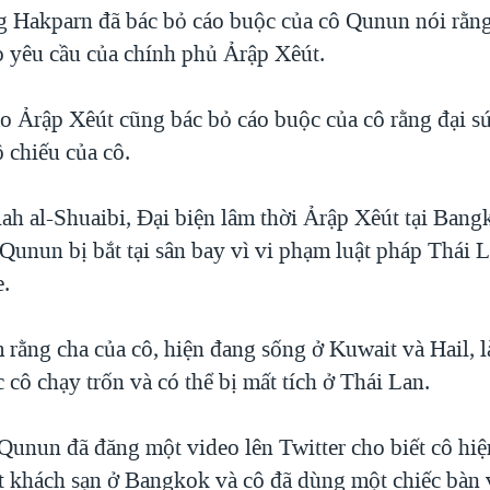
g Hakparn đã bác bỏ cáo buộc của cô Qunun nói rằng
o yêu cầu của chính phủ Ảrập Xêút.
o Ảrập Xêút cũng bác bỏ cáo buộc của cô rằng đại s
ộ chiếu của cô.
ah al-Shuaibi, Đại biện lâm thời Ảrập Xêút tại Ban
Qunun bị bắt tại sân bay vì vi phạm luật pháp Thái L
e.
 rằng cha của cô, hiện đang sống ở Kuwait và Hail, l
c cô chạy trốn và có thể bị mất tích ở Thái Lan.
Qunun đã đăng một video lên Twitter cho biết cô hiệ
t khách sạn ở Bangkok và cô đã dùng một chiếc bàn 