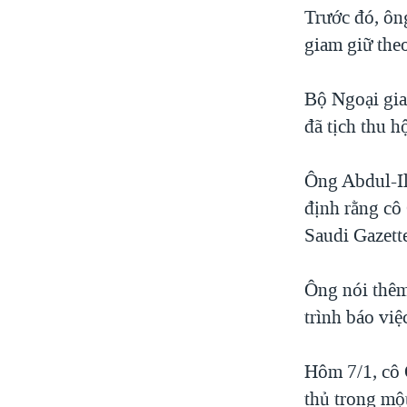
Trước đó, ôn
giam giữ the
Bộ Ngoại gia
đã tịch thu h
Ông Abdul-Il
định rằng cô 
Saudi Gazett
Ông nói thêm
trình báo việ
Hôm 7/1, cô 
thủ trong mộ