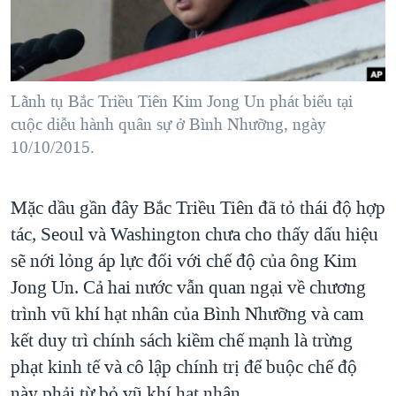
TẠI
VIDEO
"Tìm"
NGƯỜI VIỆT HẢI NGOẠI
HÀNH TRÌNH BẦU CỬ 2024
NGHE
ĐỜI SỐNG
MỘT NĂM CHIẾN TRANH TẠI DẢI GAZA
KINH TẾ
MẠNG XÃ HỘI
Lãnh tụ Bắc Triều Tiên Kim Jong Un phát biểu tại
GIẢI MÃ VÀNH ĐAI & CON ĐƯỜNG
KHOA HỌC
cuộc diễu hành quân sự ở Bình Nhưỡng, ngày
NGÀY TỊ NẠN THẾ GIỚI
10/10/2015.
SỨC KHOẺ
TRỊNH VĨNH BÌNH - NGƯỜI HẠ 'BÊN THẮNG CUỘC'
Ngôn ngữ khác
VĂN HOÁ
GROUND ZERO – XƯA VÀ NAY
Mặc dầu gần đây Bắc Triều Tiên đã tỏ thái độ hợp
THỂ THAO
CHI PHÍ CHIẾN TRANH AFGHANISTAN
tác, Seoul và Washington chưa cho thấy dấu hiệu
GIÁO DỤC
sẽ nới lỏng áp lực đối với chế độ của ông Kim
CÁC GIÁ TRỊ CỘNG HÒA Ở VIỆT NAM
Jong Un. Cả hai nước vẫn quan ngại về chương
THƯỢNG ĐỈNH TRUMP-KIM TẠI VIỆT NAM
trình vũ khí hạt nhân của Bình Nhưỡng và cam
TRỊNH VĨNH BÌNH VS. CHÍNH PHỦ VIỆT NAM
kết duy trì chính sách kiềm chế mạnh là trừng
NGƯ DÂN VIỆT VÀ LÀN SÓNG TRỘM HẢI SÂM
phạt kinh tế và cô lập chính trị để buộc chế độ
BÊN KIA QUỐC LỘ: TIẾNG VỌNG TỪ NÔNG THÔN MỸ
này phải từ bỏ vũ khí hạt nhân.