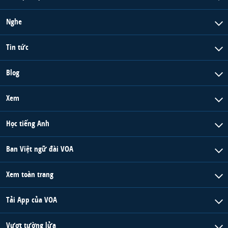
Nghe
Tin tức
Blog
Xem
Học tiếng Anh
Ban Việt ngữ đài VOA
Xem toàn trang
Tải App của VOA
Vượt tường lửa