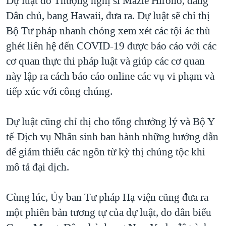
Dự luật do Thượng nghị sĩ Mazie Hirono, đảng
QUAN HỆ VIỆT MỸ
Dân chủ, bang Hawaii, đưa ra. Dự luật sẽ chỉ thị
Bộ Tư pháp nhanh chóng xem xét các tội ác thù
ghét liên hệ đến COVID-19 được báo cáo với các
cơ quan thực thi pháp luật và giúp các cơ quan
này lập ra cách báo cáo online các vụ vi phạm và
tiếp xúc với công chúng.
Dự luật cũng chỉ thị cho tổng chưởng lý và Bộ Y
tế-Dịch vụ Nhân sinh ban hành những hướng dẫn
để giảm thiểu các ngôn từ kỳ thị chủng tộc khi
mô tả đại dịch.
Cùng lúc, Ủy ban Tư pháp Hạ viện cũng đưa ra
một phiên bản tương tự của dự luật, do dân biểu