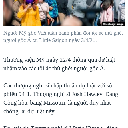
TẠI
VIDEO
"Tìm"
NGƯỜI VIỆT HẢI NGOẠI
HÀNH TRÌNH BẦU CỬ 2024
NGHE
ĐỜI SỐNG
MỘT NĂM CHIẾN TRANH TẠI DẢI GAZA
KINH TẾ
MẠNG XÃ HỘI
Người Mỹ gốc Việt tuần hành phản đối tội ác thù ghét
GIẢI MÃ VÀNH ĐAI & CON ĐƯỜNG
KHOA HỌC
người gốc Á tại Little Saigon ngày 3/4/21.
NGÀY TỊ NẠN THẾ GIỚI
SỨC KHOẺ
TRỊNH VĨNH BÌNH - NGƯỜI HẠ 'BÊN THẮNG CUỘC'
Ngôn ngữ khác
VĂN HOÁ
Thượng viện Mỹ ngày 22/4 thông qua dự luật
GROUND ZERO – XƯA VÀ NAY
nhắm vào các tội ác thù ghét người gốc Á.
THỂ THAO
CHI PHÍ CHIẾN TRANH AFGHANISTAN
GIÁO DỤC
CÁC GIÁ TRỊ CỘNG HÒA Ở VIỆT NAM
Các thượng nghị sĩ chấp thuận dự luật với số
phiếu 94-1. Thượng nghị sĩ Josh Hawley, Đảng
THƯỢNG ĐỈNH TRUMP-KIM TẠI VIỆT NAM
Cộng hòa, bang Missouri, là người duy nhất
TRỊNH VĨNH BÌNH VS. CHÍNH PHỦ VIỆT NAM
chống lại dự luật này.
NGƯ DÂN VIỆT VÀ LÀN SÓNG TRỘM HẢI SÂM
BÊN KIA QUỐC LỘ: TIẾNG VỌNG TỪ NÔNG THÔN MỸ