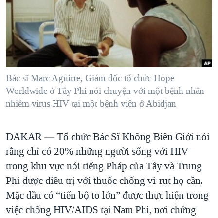
TẠI
VIDEO
"Tìm"
NGƯỜI VIỆT HẢI NGOẠI
HÀNH TRÌNH BẦU CỬ 2024
NGHE
ĐỜI SỐNG
MỘT NĂM CHIẾN TRANH TẠI DẢI GAZA
KINH TẾ
MẠNG XÃ HỘI
GIẢI MÃ VÀNH ĐAI & CON ĐƯỜNG
KHOA HỌC
NGÀY TỊ NẠN THẾ GIỚI
Bác sĩ Marc Aguirre, Giám đốc tổ chức Hope
SỨC KHOẺ
Worldwide ở Tây Phi nói chuyện với một bệnh nhân
TRỊNH VĨNH BÌNH - NGƯỜI HẠ 'BÊN THẮNG CUỘC'
Ngôn ngữ khác
VĂN HOÁ
nhiễm virus HIV tại một bệnh viên ở Abidjan
GROUND ZERO – XƯA VÀ NAY
THỂ THAO
CHI PHÍ CHIẾN TRANH AFGHANISTAN
GIÁO DỤC
DAKAR —
Tổ chức Bác Sĩ Không Biên Giới nói
CÁC GIÁ TRỊ CỘNG HÒA Ở VIỆT NAM
rằng chỉ có 20% những người sống với HIV
THƯỢNG ĐỈNH TRUMP-KIM TẠI VIỆT NAM
trong khu vực nói tiếng Pháp của Tây và Trung
TRỊNH VĨNH BÌNH VS. CHÍNH PHỦ VIỆT NAM
Phi được điều trị với thuốc chống vi-rut họ cần.
Mặc dầu có “tiến bộ to lớn” được thực hiện trong
NGƯ DÂN VIỆT VÀ LÀN SÓNG TRỘM HẢI SÂM
việc chống HIV/AIDS tại Nam Phi, nơi chứng
BÊN KIA QUỐC LỘ: TIẾNG VỌNG TỪ NÔNG THÔN MỸ