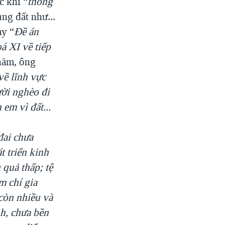
c khi “
thống
ng đất như...
ày “
Đề án
á XI về tiếp
 năm, ông
về lĩnh vực
ười nghèo đi
 em vì đất...
đai chưa
t triển kinh
 quả thấp; tệ
m chí gia
 còn nhiều và
nh, chưa bền