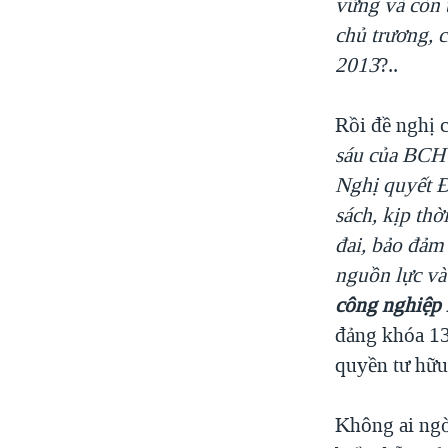
vững và còn 
chủ trương, 
2013
?..
Rồi đề nghị 
sáu của BCH 
Nghị quyết Đạ
sách, kịp th
đai, bảo đảm 
nguồn lực và
công nghiệp 
đảng khóa 13
quyền tư hữu 
Không ai ngờ