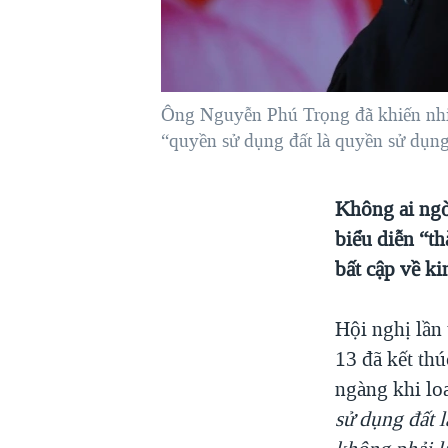
VIỆT NAM
NGƯ DÂN VIỆT VÀ LÀN SÓNG
TRỘM HẢI SÂM
Ông Nguyễn Phú Trọng đã khiến nhiề
BÊN KIA QUỐC LỘ: TIẾNG VỌNG
TỪ NÔNG THÔN MỸ
“quyền sử dụng đất là quyền sử dụng 
QUAN HỆ VIỆT MỸ
Không ai ngờ
biểu diễn “th
bất cập về ki
Hội nghị lầ
13 đã kết th
ngàng khi lo
sử dụng đất l