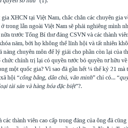
à quyền sở hữu
” (1).
ật gia XHCN tại Việt Nam, chắc chắn các chuyên gia về
 ở trong lẫn ngoài Việt Nam sẽ phải nghiêng mình nh
 nữa trước Tổng Bí thư đảng CSVN và các thành v
óa năm, bởi họ không thể lĩnh hội và tất nhiên kh
ả năng chuyên môn để lý giải cho phần còn lại của th
ổ chức chính trị lại có quyền tước bỏ quyền tư hữu về
ong một quốc gia? Vì sao đã gần hết ¼ thế kỷ 21 mà t
xã hội “
công bằng, dân chủ, văn minh
” chỉ có... “
quy
oại tài sản và hàng hóa đặc biệt
”?.
 các thành viên cao cấp trong đảng của ông đã cũng