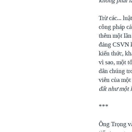
không phải l
Trừ các... lu
công pháp cả
thêm một lần
đảng CSVN kh
kiến thức, kh
vì sao, một t
dân chúng tr
viên của một 
đất như một l
***
Ông Trọng và