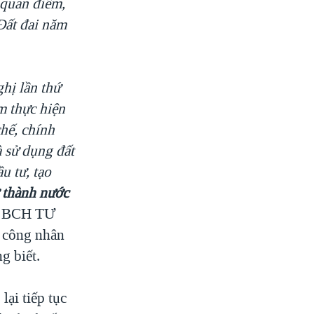
 quan điểm,
Đất đai năm
hị lần
thứ
m thực hiện
chế, chính
à sử dụng đất
u tư, tạo
 thành nước
g, BCH TƯ
– công nhân
g biết.
ại tiếp tục