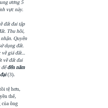
rung ương 5
nh vực này.
ề đất đai tập
đất
. Thu hồi,
g nhận
. Quyền
sử dụng đất
.
 về giá đất...
t về đất đai
g để
đến năm
đại
(3).
tồi tệ hơn,
yền thế,
g của ông