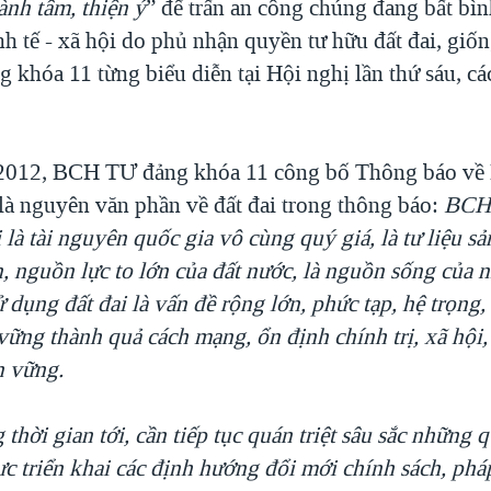
ành tâm, thiện ý
” để trấn an công chúng đang bất bìn
nh tế - xã hội do phủ nhận quyền tư hữu đất đai, giố
khóa 11 từng biểu diễn tại Hội nghị lần thứ sáu, c
2012, BCH TƯ đảng khóa 11 công bố Thông báo về 
 là nguyên văn phần về đất đai trong thông báo:
BC
 là tài nguyên quốc gia vô cùng quý giá, là tư liệu sả
sản, nguồn lực to lớn của đất nước, là nguồn sống của 
 dụng đất đai là vấn đề rộng lớn, phức tạp, hệ trọng,
vững thành quả cách mạng, ổn định chính trị, xã hội,
n vững.
 thời gian tới, cần tiếp tục quán triệt sâu sắc những 
ực triển khai các định hướng đổi mới chính sách, pháp