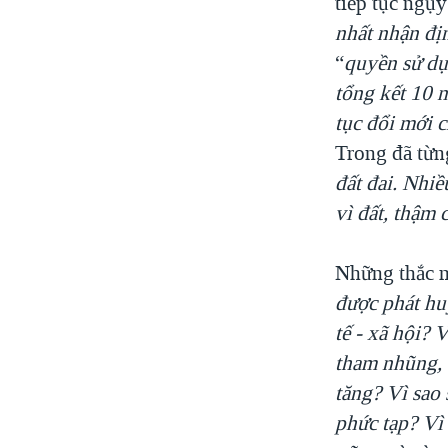
tiếp tục ngụy
nhất nhận đị
“
quyền sử dụn
tổng kết 10 
tục đổi mới c
Trong đã từn
đất đai. Nhi
vì đất, thậm 
Những thắc m
được phát huy
tế - xã hội? 
tham nhũng, t
tăng? Vì sao 
phức tạp? Vì 