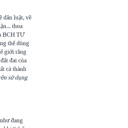
 dân luật, về
ận... thua
iên BCH TƯ
ông thể dùng
ế giới rằng
 đất đai của
ất cả thành
ền sử dụng
 như đang