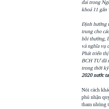
đai trong Ng
khoá 11 gắn 
Định hướng ti
trung cho cá
bồi thường, h
và nghĩa vụ 
Phát triển th
BCH
TƯ đã ra
trong thời k
2020 nước ta
Nói cách khác
phủ nhận quyề
tham nhũng t