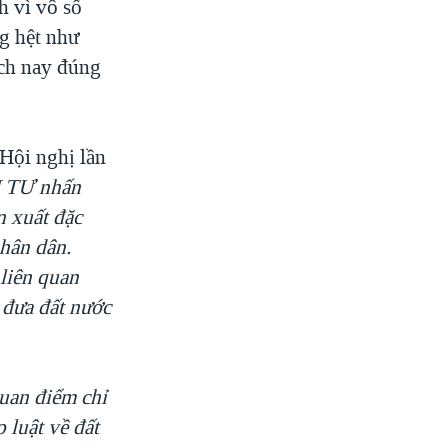
h vì vô số
ng hệt như
ách nay đúng
Hội nghị lần
H
TƯ nhấn
n xuất đặc
nhân dân.
 liên quan
 đưa đất nước
quan điểm chỉ
 luật về đất