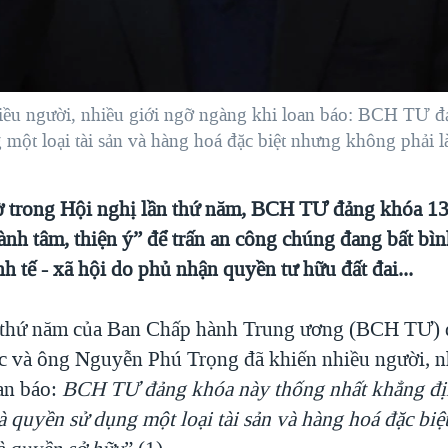
u người, nhiều giới ngỡ ngàng khi loan báo: BCH TƯ đả
một loại tài sản và hàng hoá đặc biệt nhưng không phải l
 trong Hội nghị lần thứ năm, BCH TƯ đảng khóa 13 l
ành tâm, thiện ý” để trấn an công chúng đang bất bìn
nh tế - xã hội do phủ nhận quyền tư hữu đất đai...
n thứ năm của Ban Chấp hành Trung ương (BCH TƯ)
úc và ông Nguyễn Phú Trọng đã khiến nhiều người, n
an báo:
BCH
TƯ đảng khóa này thống nhất khẳng đ
à quyền sử dụng một loại tài sản và hàng hoá đặc bi