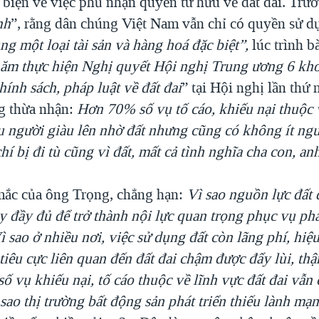
 biện về việc phủ nhận quyền tư hữu về đât đai. Trướ
nh
”, rằng dân chúng Việt Nam vẫn chỉ có quyền sử dụ
g một loại tài sản và hàng hoá đặc biệt
”,
lúc trình b
năm thực hiện Nghị quyết Hội nghị Trung ương 6 kho
hính sách, pháp luật về đất đai
” tại Hội nghị lần thứ
g thừa nhận:
H
ơn 70% số vụ tố cáo, khiếu nại thuộc 
ều người giàu lên nhờ đất nhưng cũng có không ít ng
chí bị đi tù cũng vì đất, mất cả tình nghĩa cha con, anh
ắc của ông Trọng, chẳng hạn:
Vì sao nguồn lực đất 
 đầy đủ để trở thành nội lực quan trọng phục vụ phá
Vì sao ở nhiều nơi, việc sử dụng đất còn lãng phí, hiệu
iêu cực liên quan đến đất đai chậm được đẩy lùi, thậ
số vụ khiếu nại, tố cáo thuộc về lĩnh vực đất đai vẫn
sao thị trường bất động sản phát triển thiếu lành mạ