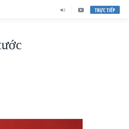
TRỰC TIẾP
tước