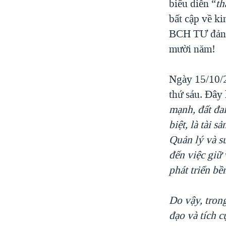
biểu diễn “
th
bất cập về ki
BCH TƯ đảng 
mười năm!
Ngày 15/10/
thứ sáu. Đây
mạnh, đất đai
biệt
, là tài 
Quản lý và sử
đến việc giữ 
phát triển bề
Do vậy, trong
đạo và tích c