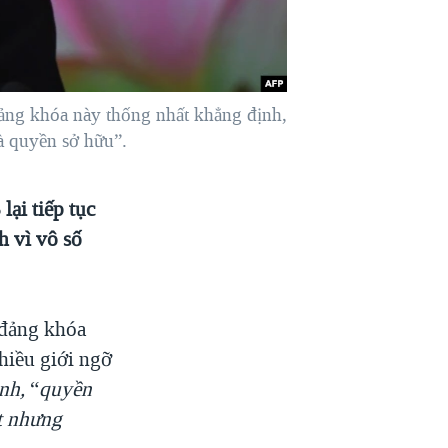
ng khóa này thống nhất khẳng định,
à quyền sở hữu”.
ại tiếp tục
h vì vô số
 đảng khóa
hiều giới ngỡ
ịnh
,
“
quyền
ệt nhưng