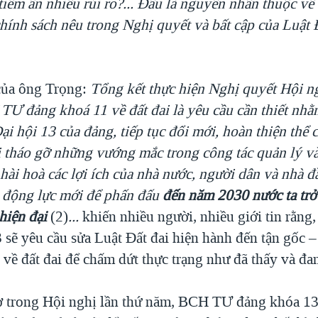
tiềm ẩn nhiều rủi ro?... Đâu là nguyên nhân thuộc về
chính sách nêu trong Nghị quyết và bất cập của Luật 
của ông Trọng:
Tổng kết thực hiện Nghị quyết Hội ng
TƯ đảng khoá 11 về đất đai là yêu cầu cần thiết nhằ
i hội 13 của đảng, tiếp tục đổi mới, hoàn thiện thể 
ời tháo gỡ những vướng mắc trong công tác quản lý v
hài hoà các lợi ích của nhà nước, người dân và nhà đầ
 động lực mới để phấn đấu
đến năm 2030 nước ta trở
hiện đại
(2)
...
khiến nhiều người, nhiều giới tin rằn
 sẽ yêu cầu sửa Luật Đất đai hiện hành đến tận gốc 
về đất đai để chấm dứt thực trạng như đã thấy và đan
 trong Hội nghị lần thứ năm, BCH TƯ đảng khóa 13 l