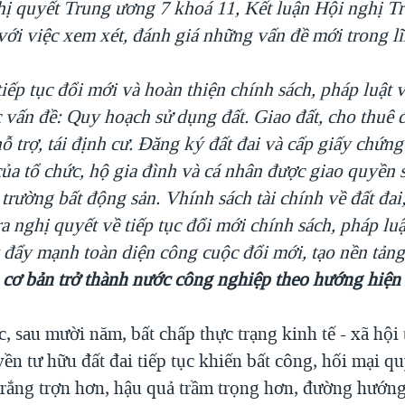
hị quyết Trung
ương 7 khoá 11, Kết luận Hội nghị T
với việc xem xét, đánh giá những vấn đề mới trong lĩ
ếp tục đổi mới và hoàn thiện chính sách, pháp luật v
c vấn đề: Quy hoạch sử dụng đất
. Giao đất, cho thuê 
ỗ trợ, tái định cư
. Đăng ký đất đai và cấp giấy chứn
của tổ chức, hộ gia đình và cá nhân được giao quyền 
ị trường bất động sản
. Vhính sách tài chính về đất đai;
 nghị quyết về tiếp tục đổi mới chính sách, pháp luậ
ỳ đẩy mạnh toàn diện công cuộc đổi mới, tạo nền tản
 cơ bản trở thành nước công nghiệp theo hướng hiện 
, sau mười năm, bất chấp thực trạng kinh tế - xã hội 
n tư hữu đất đai tiếp tục khiến bất công, hối mại qu
rắng trợn hơn, hậu quả trầm trọng hơn, đường hướn